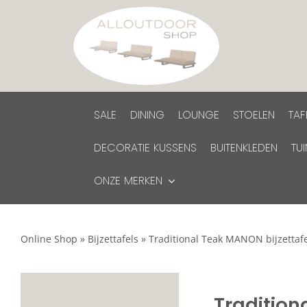
Ga
naar
inhoud
SALE
DINING
LOUNGE
STOELEN
TAF
DECORATIE KUSSENS
BUITENKLEDEN
TU
ONZE MERKEN
Online Shop
»
Bijzettafels
»
Traditional Teak MANON bijzettafe
Tradition