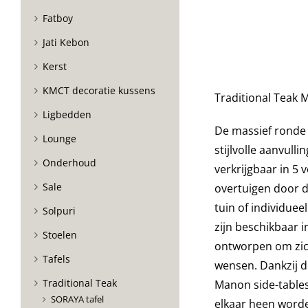
Fatboy
Jati Kebon
Kerst
KMCT decoratie kussens
Traditional Teak M
Ligbedden
De massief ronde 
Lounge
stijlvolle aanvulli
Onderhoud
verkrijgbaar in 5 
Sale
overtuigen door de
tuin of individuee
Solpuri
zijn beschikbaar i
Stoelen
ontworpen om zic
Tafels
wensen. Dankzij 
Traditional Teak
Manon side-tables
SORAYA tafel
elkaar heen word