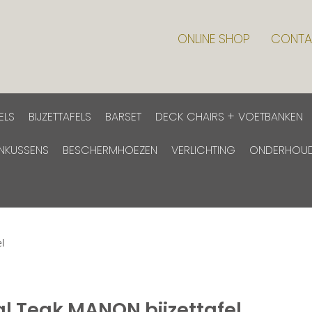
ONLINE SHOP
CONTA
ELS
BIJZETTAFELS
BARSET
DECK CHAIRS + VOETBANKEN
INKUSSENS
BESCHERMHOEZEN
VERLICHTING
ONDERHOU
l
al Teak MANON bijzettafel