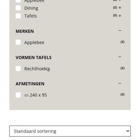
Applebee
Dining
(2)
Stoelen
Tafels
(2)
MERKEN
Tafels
Applebee
(2)
Bijzettafels
VORMEN TAFELS
Rechthoekig
(2)
Barset
AFMETINGEN
Deck Chairs + voetbanken
▭ 240 x 95
(2)
Banken
Ligbedden