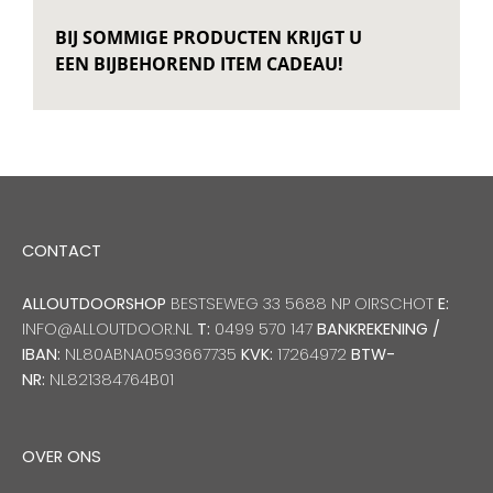
BIJ SOMMIGE PRODUCTEN KRIJGT U
EEN BIJBEHOREND ITEM CADEAU!
CONTACT
ALLOUTDOORSHOP
BESTSEWEG 33 5688 NP OIRSCHOT
E:
INFO@ALLOUTDOOR.NL
T:
0499 570 147
BANKREKENING /
IBAN:
NL80ABNA0593667735
KVK:
17264972
BTW-
NR:
NL821384764B01
OVER ONS