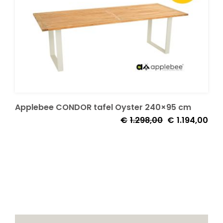
Onze merken
Applebee CONDOR tafel Oyster 240×95 cm
Oorspronkelijke
Huid
€
1.298,00
€
1.194,00
prijs
prijs
was:
is:
€1.298,00.
€1.1