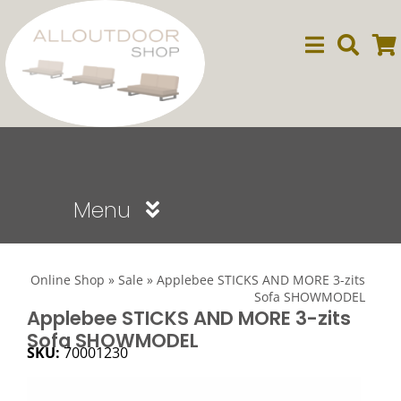
Ga
naar
inhoud
Menu
Sale
Online Shop
»
Sale
»
Applebee STICKS AND MORE 3-zits
Sofa SHOWMODEL
Dining
Applebee STICKS AND MORE 3-zits
Sofa SHOWMODEL
SKU:
70001230
Lounge