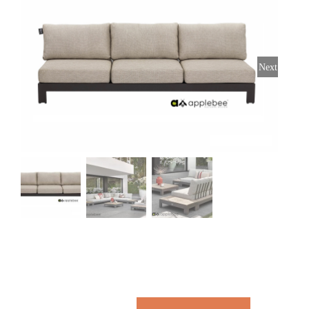
Stoelen
Tafels
Next
Bijzettafels
Barset
Deck Chairs + voetbanken
Banken
Ligbedden