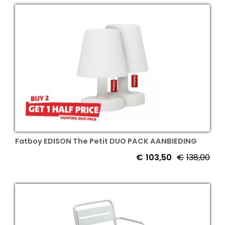
was
is:
€20
€13
Fatboy EDISON The Petit DUO PACK AANBIEDING
€
103,50
€
138,00
Oor
Hui
prij
prij
was
is:
€13
€10