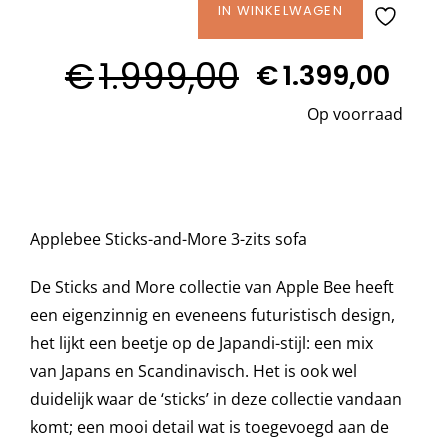
Applebee
IN WINKELWAGEN
STICKS
Decoratie kussens
€
1.999,00
AND
€
1.399,00
Oorspronkelijke
Huidige
MORE
Op voorraad
Buitenkleden
prijs
prijs
3-
was:
is:
zits
Sofa
€1.999,00.
€1.399,00.
Tuinkussens
SHOWMODEL
aantal
Applebee Sticks-and-More 3-zits sofa
Beschermhoezen
De Sticks and More collectie van Apple Bee heeft
Verlichting
een eigenzinnig en eveneens futuristisch design,
het lijkt een beetje op de Japandi-stijl: een mix
van Japans en Scandinavisch. Het is ook wel
Onderhoud
duidelijk waar de ‘sticks’ in deze collectie vandaan
komt; een mooi detail wat is toegevoegd aan de
Accessoires en Kado