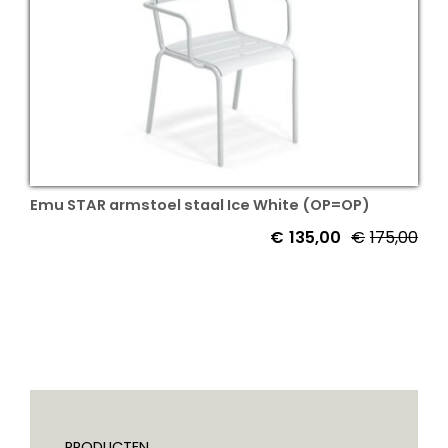
Emu STAR armstoel staal Ice White (OP=OP)
€
135,00
€
175,00
Oor
Hui
prij
prij
was
is:
€17
€13
PRODUCTEN