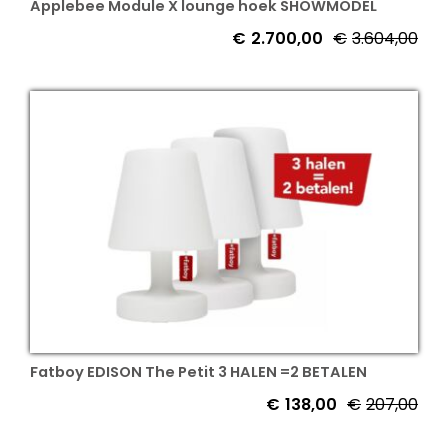
Applebee Module X lounge hoek SHOWMODEL
€
2.700,00
€
3.604,00
Oor
Hui
prij
prij
was
is:
€3.
€2.
Fatboy EDISON The Petit 3 HALEN =2 BETALEN
€
138,00
€
207,00
Oor
Hui
prij
prij