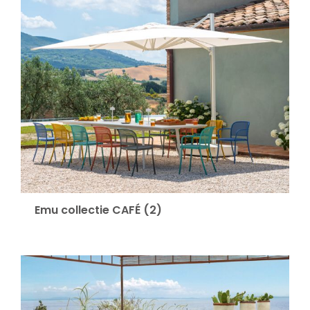
Decoratie kussens
Buitenkleden
Tuinkussens
Beschermhoezen
Emu collectie CAFÉ
(2)
Verlichting
Onderhoud
Accessoires en Kado