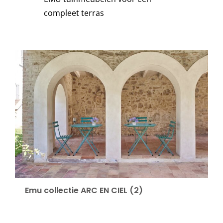
compleet terras
Stoelen
Tafels
Bijzettafels
Barset
Deck Chairs + voetbanken
Banken
Emu collectie ARC EN CIEL
(2)
Ligbedden