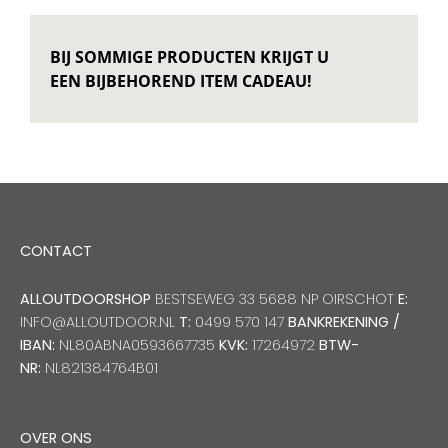
BIJ SOMMIGE PRODUCTEN KRIJGT U
EEN BIJBEHOREND ITEM CADEAU!
CONTACT
ALLOUTDOORSHOP
BESTSEWEG 33 5688 NP OIRSCHOT
E:
INFO@ALLOUTDOOR.NL
T:
0499 570 147
BANKREKENING /
IBAN:
NL80ABNA0593667735
KVK:
17264972
BTW-
NR:
NL821384764B01
OVER ONS