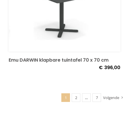
Emu DARWIN klapbare tuintafel 70 x 70 cm
€
396,00
1
2
…
7
Volgende