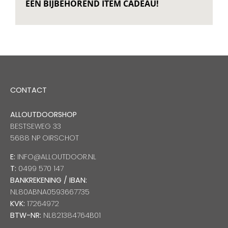
EEN BIJBEHOREND ITEM CADEAU!
CONTACT
ALLOUTDOORSHOP
BESTSEWEG 33
5688 NP OIRSCHOT
E:
INFO@ALLOUTDOOR.NL
T:
0499 570 147
BANKREKENING / IBAN:
NL80ABNA0593667735
KVK:
17264972
BTW-NR:
NL821384764B01