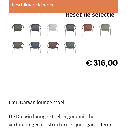
beschikbare kleuren

Reset de selectie
Decoratie kussens

Buitenkleden
Tuinkussens
€
316,00
Beschermhoezen
Verlichting
Emu Darwin lounge stoel
Onderhoud
De Darwin lounge stoel, ergonomische
verhoudingen en structurele lijnen garanderen
Accessoires en Kado