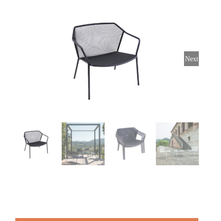
Stoelen
Tafels
Next
Bijzettafels
Barset
Deck Chairs + voetbanken
Banken
Ligbedden