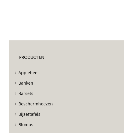
PRODUCTEN
Applebee
Banken
Barsets
Beschermhoezen
Bijzettafels
Blomus