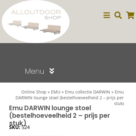
Ga
naar
inhoud
Menu
Sale
Online Shop
»
EMU
»
Emu collectie DARWIN
»
Emu
DARWIN lounge stoel (bestelhoeveelheid 2 – prijs per
stuk)
Dining
Emu DARWIN lounge stoel
(bestelhoeveelheid 2 – prijs per
stuk)
Lounge
SKU:
524