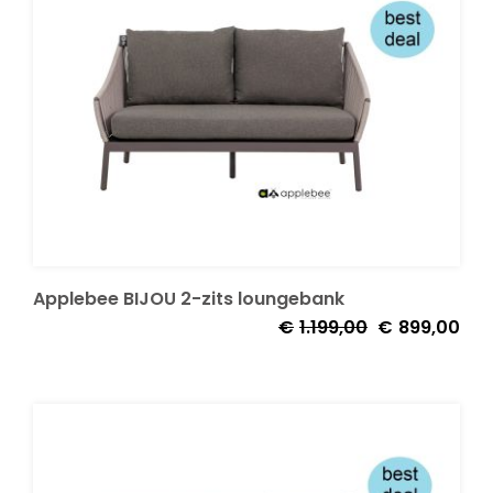
Onze merken
Applebee BIJOU 2-zits loungebank
Oorspronkelijk
Huid
€
1.199,00
€
899,00
prijs
prijs
was:
is:
€1.199,00.
€89