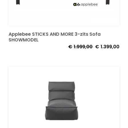
Applebee STICKS AND MORE 3-zits Sofa
SHOWMODEL
Oorspronkelijke
Huid
€
1.999,00
€
1.399,00
prijs
prijs
was:
is:
€1.999,00.
€1.3