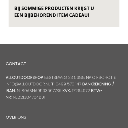
BIJ SOMMIGE PRODUCTEN KRIJGT U
EEN BIJBEHOREND ITEM CADEAU!
CONTACT
ALLOUTDOORSHOP
BESTSEWEG 33 5688 NP OIRSCHOT
E:
INFO@ALLOUTDOOR.NL
T:
0499 570 147
BANKREKENING /
IBAN:
NL80ABNA0593667735
KVK:
17264972
BTW-
NR:
NL821384764B01
OVER ONS