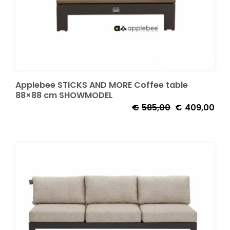
Applebee STICKS AND MORE Coffee table
88×88 cm SHOWMODEL
Oorspronkelijk
Huid
€
585,00
€
409,00
prijs
prijs
was:
is:
€585,00.
€40