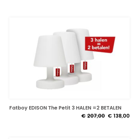
prijs
prijs
was:
is:
€175,00.
€135
Fatboy EDISON The Petit 3 HALEN =2 BETALEN
Oorspronkelij
Huid
€
207,00
€
138,00
prijs
prijs
was:
is:
€207,00.
€138