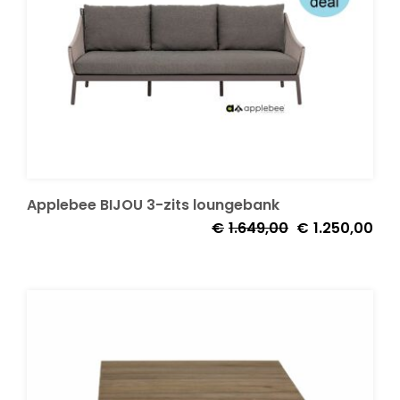
Applebee BIJOU 3-zits loungebank
Oorspronkelijke
Huid
€
1.649,00
€
1.250,00
prijs
prijs
was:
is:
€1.649,00.
€1.2