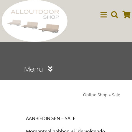
Ga
naar
inhoud
Menu
Sale
Online Shop
»
Sale
Dining
AANBIEDINGEN – SALE
Lounge
Momenteel hebben wij de volgende