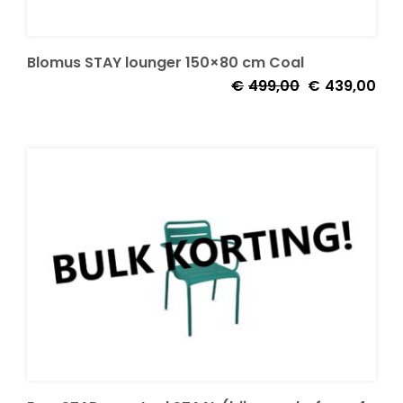
Blomus STAY lounger 150×80 cm Coal
Oorspronkelijk
Huid
€
499,00
€
439,00
prijs
prijs
was:
is:
€499,00.
€43