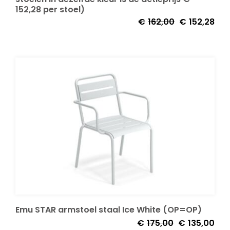
152,28 per stoel)
€
162,00
€
152,28
Emu STAR armstoel staal Ice White (OP=OP)
Oorspronkelij
Huid
€
175,00
€
135,00