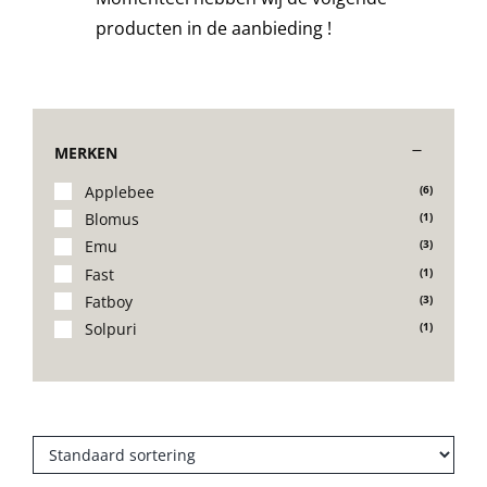
producten in de aanbieding !
Stoelen
Tafels
MERKEN
Bijzettafels
Applebee
(6)
Blomus
(1)
Emu
(3)
Barset
Fast
(1)
Fatboy
(3)
Deck Chairs + voetbanken
Solpuri
(1)
Banken
Ligbedden