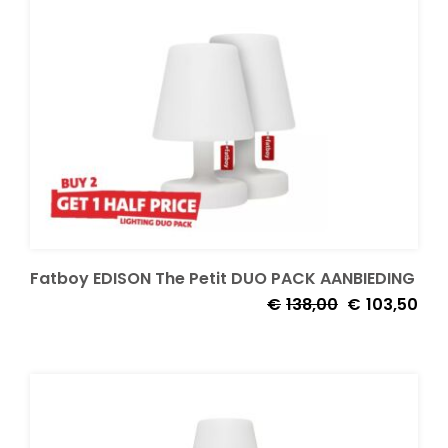
Fatboy EDISON The Petit DUO PACK AANBIEDING
Oorspronkelij
Huid
€
138,00
€
103,50
prijs
prijs
was:
is:
€138,00.
€103