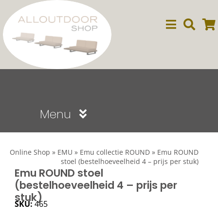
Ga
naar
inhoud
Menu
Sale
Online Shop
»
EMU
»
Emu collectie ROUND
»
Emu ROUND
stoel (bestelhoeveelheid 4 – prijs per stuk)
Dining
Emu ROUND stoel
(bestelhoeveelheid 4 – prijs per
stuk)
Lounge
SKU:
465