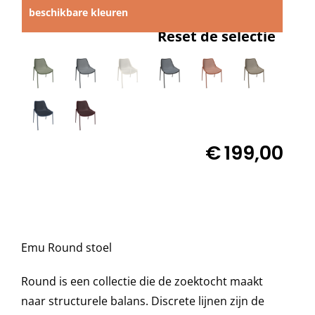
beschikbare kleuren

Decoratie kussens
Reset de selectie

Buitenkleden
Tuinkussens
€
199,00
Beschermhoezen
Verlichting
Emu Round stoel
Onderhoud
Round is een collectie die de zoektocht maakt
naar structurele balans. Discrete lijnen zijn de
Accessoires en Kado