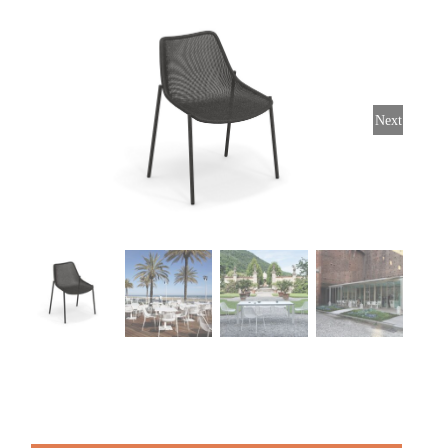
Stoelen
Tafels
Next
Bijzettafels
Barset
Deck Chairs + voetbanken
Banken
Ligbedden