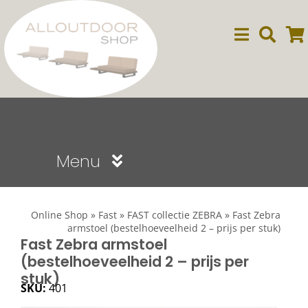
Ga
naar
inhoud
Menu
Sale
Online Shop
»
Fast
»
FAST collectie ZEBRA
»
Fast Zebra
armstoel (bestelhoeveelheid 2 – prijs per stuk)
Dining
Fast Zebra armstoel
(bestelhoeveelheid 2 – prijs per
stuk)
Lounge
SKU:
401