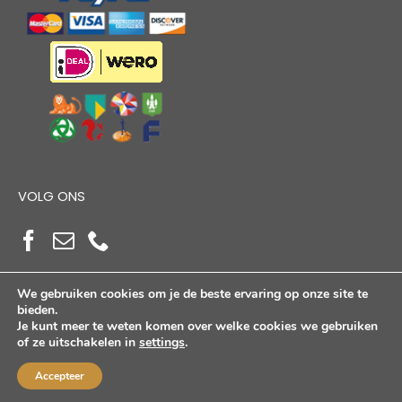
VOLG ONS
We gebruiken cookies om je de beste ervaring op onze site te
bieden.
Je kunt meer te weten komen over welke cookies we gebruiken
of ze uitschakelen in
settings
.
Copyright Alloutdoorshop © 2026. Alle Rechten
Voorbehouden
Accepteer
KVK: 17264972 | BTW: NL821384764B01