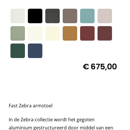
Decoratie kussens

Buitenkleden
Tuinkussens
€
675,00
Beschermhoezen
Verlichting
Fast Zebra armstoel
Onderhoud
In de Zebra-collectie wordt het gegoten
aluminium gestructureerd door middel van een
Accessoires en Kado