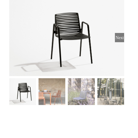
Stoelen
Tafels
Next
Bijzettafels
Barset
Deck Chairs + voetbanken
Banken
Ligbedden