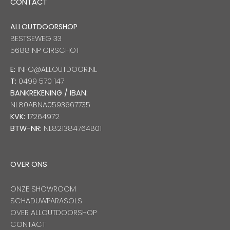
CONTACT
ALLOUTDOORSHOP
BESTSEWEG 33
5688 NP OIRSCHOT
E:
INFO@ALLOUTDOOR.NL
T:
0499 570 147
BANKREKENING / IBAN:
NL80ABNA0593667735
KVK:
17264972
BTW-NR:
NL821384764B01
OVER ONS
ONZE SHOWROOM
SCHADUWPARASOLS
OVER ALLOUTDOORSHOP
CONTACT