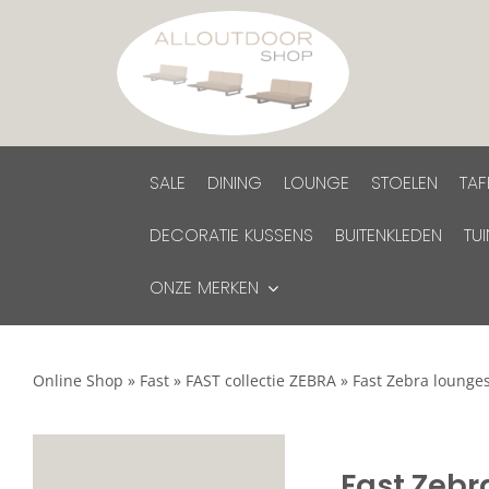
Ga
naar
inhoud
SALE
DINING
LOUNGE
STOELEN
TAF
DECORATIE KUSSENS
BUITENKLEDEN
TU
ONZE MERKEN
Online Shop
»
Fast
»
FAST collectie ZEBRA
»
Fast Zebra lounges
Fast Zebr