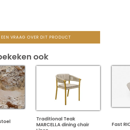
L EEN VRAAG OVER DIT PRODUCT
bekeken ook
Traditional Teak
stoel
Fast RI
MARCELLA dining chair