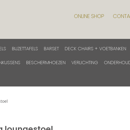
ONLINE SHOP
CONTA
ELS
BIJZETTAFELS
BARSET
DECK CHAIRS + VOETBANKEN
INKUSSENS
BESCHERMHOEZEN
VERLICHTING
ONDERHOU
toel
a loungestoel