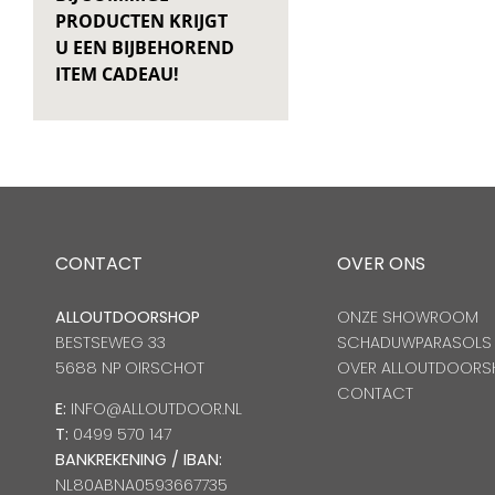
PRODUCTEN KRIJGT
U EEN BIJBEHOREND
ITEM CADEAU!
CONTACT
OVER ONS
ALLOUTDOORSHOP
ONZE SHOWROOM
BESTSEWEG 33
SCHADUWPARASOLS
5688 NP OIRSCHOT
OVER ALLOUTDOORS
CONTACT
E:
INFO@ALLOUTDOOR.NL
T:
0499 570 147
BANKREKENING / IBAN:
NL80ABNA0593667735