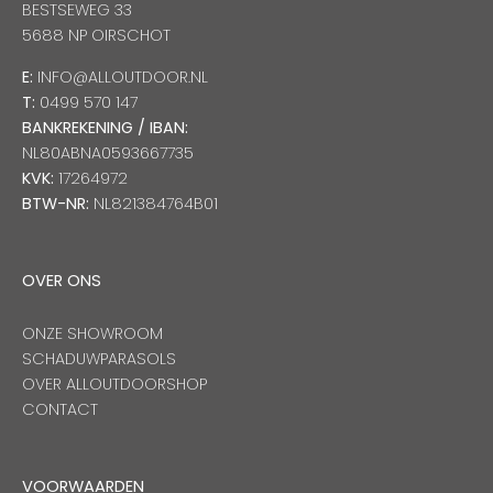
BESTSEWEG 33
5688 NP OIRSCHOT
E:
INFO@ALLOUTDOOR.NL
T:
0499 570 147
BANKREKENING / IBAN:
NL80ABNA0593667735
KVK:
17264972
BTW-NR:
NL821384764B01
OVER ONS
ONZE SHOWROOM
SCHADUWPARASOLS
OVER ALLOUTDOORSHOP
CONTACT
VOORWAARDEN