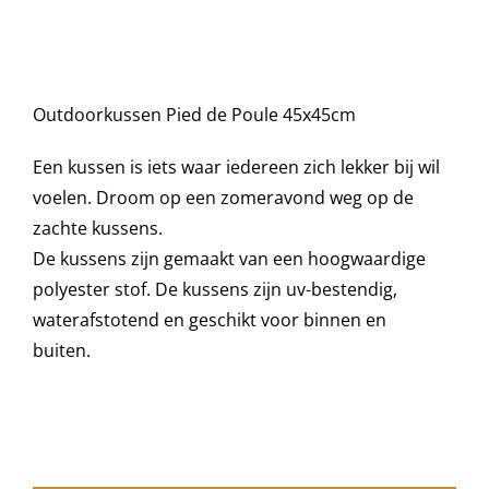
was:
is:
45x45
cm
€42,95.
€25,00.
Decoratie kussens
aantal
Outdoorkussen Pied de Poule 45x45cm
Buitenkleden
Een kussen is iets waar iedereen zich lekker bij wil
Tuinkussens
voelen. Droom op een zomeravond weg op de
zachte kussens.
De kussens zijn gemaakt van een hoogwaardige
Beschermhoezen
polyester stof. De kussens zijn uv-bestendig,
waterafstotend en geschikt voor binnen en
Verlichting
buiten.
Onderhoud
Accessoires en Kado