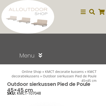
Ga
naar
inhoud
Menu
Sale
Online Shop
»
KMCT decoratie kussens
»
KMCT
decoratiekussens
»
Outdoor sierkussen Pied de Poule
45×45 cm
Dining
Outdoor sierkussen Pied de Poule
45×45 cm
SKU:
KMCT-107048
Lounge