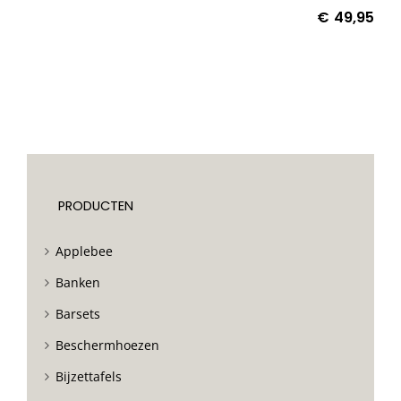
€
49,95
PRODUCTEN
Applebee
Banken
Barsets
Beschermhoezen
Bijzettafels