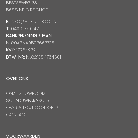
BESTSEWEG 33
5688 NP OIRSCHOT
E:
INFO@ALLOUTDOOR.NL
T:
0499 570 147
BANKREKENING / IBAN:
NL80ABNA0593667735
KVK:
17264972
BTW-NR:
NL821384764B01
OVER ONS
ONZE SHOWROOM
SCHADUWPARASOLS
OVER ALLOUTDOORSHOP
CONTACT
VOORWAARDEN