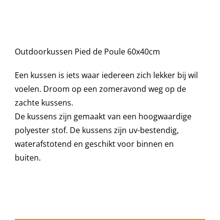
was:
is:
60x40
cm
€43,95.
€30,00.
Decoratie kussens
aantal
Outdoorkussen Pied de Poule 60x40cm
Buitenkleden
Een kussen is iets waar iedereen zich lekker bij wil
Tuinkussens
voelen. Droom op een zomeravond weg op de
zachte kussens.
De kussens zijn gemaakt van een hoogwaardige
Beschermhoezen
polyester stof. De kussens zijn uv-bestendig,
waterafstotend en geschikt voor binnen en
Verlichting
buiten.
Onderhoud
Accessoires en Kado