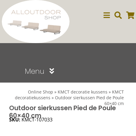
Ga
naar
inhoud
Menu
Sale
Online Shop
»
KMCT decoratie kussens
»
KMCT
decoratiekussens
»
Outdoor sierkussen Pied de Poule
60×40 cm
Dining
Outdoor sierkussen Pied de Poule
60×40 cm
SKU:
KMCT-107033
Lounge