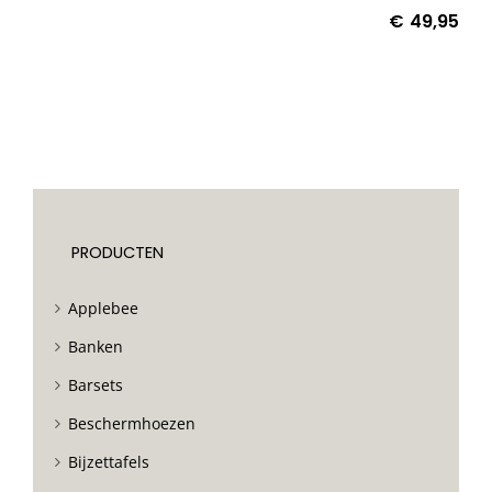
€
49,95
PRODUCTEN
Applebee
Banken
Barsets
Beschermhoezen
Bijzettafels