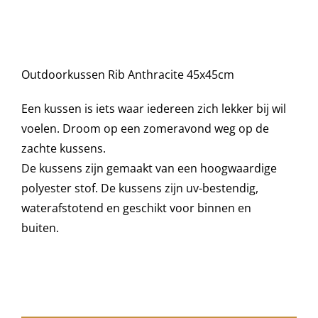
was:
is:
cm
aantal
€42,95.
€25,00.
Decoratie kussens
Outdoorkussen Rib Anthracite 45x45cm
Buitenkleden
Een kussen is iets waar iedereen zich lekker bij wil
Tuinkussens
voelen. Droom op een zomeravond weg op de
zachte kussens.
De kussens zijn gemaakt van een hoogwaardige
Beschermhoezen
polyester stof. De kussens zijn uv-bestendig,
waterafstotend en geschikt voor binnen en
Verlichting
buiten.
Onderhoud
Accessoires en Kado