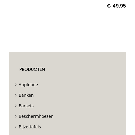
€
49,95
PRODUCTEN
Applebee
Banken
Barsets
Beschermhoezen
Bijzettafels