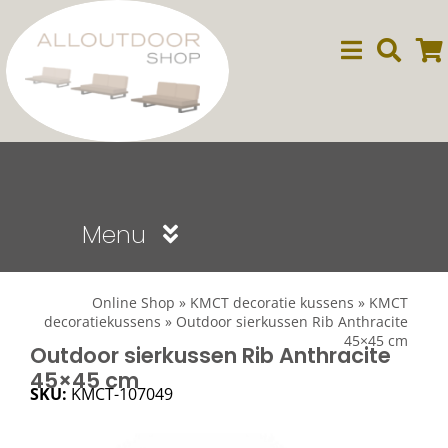
Ga
naar
inhoud
Menu
Sale
Online Shop
»
KMCT decoratie kussens
»
KMCT
decoratiekussens
»
Outdoor sierkussen Rib Anthracite
45×45 cm
Dining
Outdoor sierkussen Rib Anthracite
45×45 cm
SKU:
KMCT-107049
Lounge