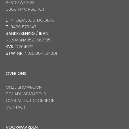
BESTSEWEG 33
5688 NP OIRSCHOT
E:
INFO@ALLOUTDOOR.NL
T:
0499 570 147
BANKREKENING / IBAN:
NL80ABNA0593667735
KVK:
17264972
BTW-NR:
NL821384764B01
OVER ONS
ONZE SHOWROOM
SCHADUWPARASOLS
OVER ALLOUTDOORSHOP
CONTACT
VOORWAARDEN