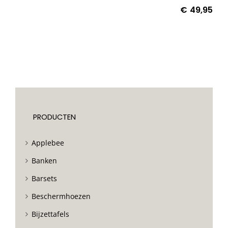
€
49,95
PRODUCTEN
Applebee
Banken
Barsets
Beschermhoezen
Bijzettafels