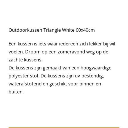
was:
is:
cm
aantal
€43,95.
€30,00.
Decoratie kussens
Outdoorkussen Triangle White 60x40cm
Buitenkleden
Een kussen is iets waar iedereen zich lekker bij wil
Tuinkussens
voelen. Droom op een zomeravond weg op de
zachte kussens.
De kussens zijn gemaakt van een hoogwaardige
Beschermhoezen
polyester stof. De kussens zijn uv-bestendig,
waterafstotend en geschikt voor binnen en
Verlichting
buiten.
Onderhoud
Accessoires en Kado