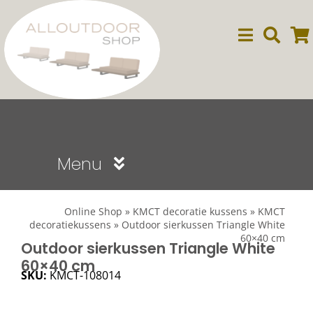
Ga
naar
inhoud
Menu
Sale
Online Shop
»
KMCT decoratie kussens
»
KMCT
decoratiekussens
»
Outdoor sierkussen Triangle White
60×40 cm
Dining
Outdoor sierkussen Triangle White
60×40 cm
SKU:
KMCT-108014
Lounge