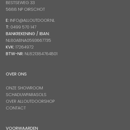
BESTSEWEG 33
5688 NP OIRSCHOT
E:
INFO@ALLOUTDOOR.NL
T:
0499 570 147
BANKREKENING / IBAN:
NL80ABNA0593667735
KVK:
17264972
BTW-NR:
NL821384764B01
OVER ONS
ONZE SHOWROOM
SCHADUWPARASOLS
OVER ALLOUTDOORSHOP
CONTACT
VOORWAARDEN