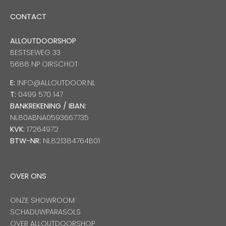
CONTACT
ALLOUTDOORSHOP
BESTSEWEG 33
5688 NP OIRSCHOT
E:
INFO@ALLOUTDOOR.NL
T:
0499 570 147
BANKREKENING / IBAN:
NL80ABNA0593667735
KVK:
17264972
BTW-NR:
NL821384764B01
OVER ONS
ONZE SHOWROOM
SCHADUWPARASOLS
OVER ALLOUTDOORSHOP