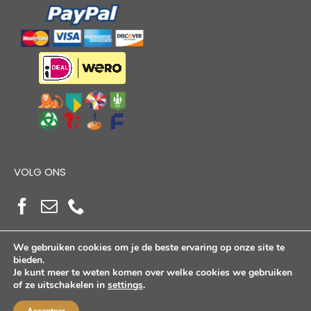
VOLG ONS
We gebruiken cookies om je de beste ervaring op onze site te
bieden.
Je kunt meer te weten komen over welke cookies we gebruiken
of ze uitschakelen in
settings
.
Copyright Alloutdoorshop © 2026. Alle Rechten
Voorbehouden