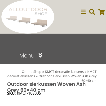
Ga
naar
inhoud
Menu
Sale
Online Shop
»
KMCT decoratie kussens
»
KMCT
decoratiekussens
»
Outdoor sierkussen Woven Ash Grey
60×40 cm
Dining
Outdoor sierkussen Woven Ash
Grey 60×40 cm
SKU:
KMCT-108005
Lounge