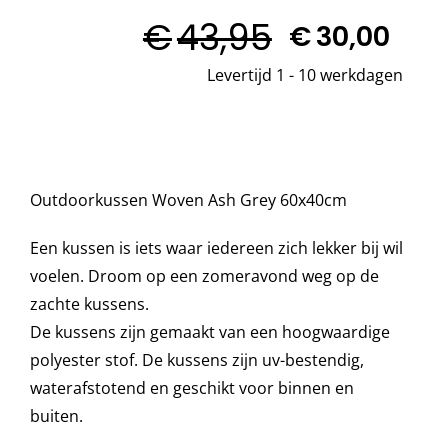
sierkussen
€
43,95
Woven
€
30,00
Oorspronkelijke
Huidige
Decoratie kussens
Ash
Levertijd 1 - 10 werkdagen
prijs
prijs
Grey
was:
is:
60x40
Buitenkleden
cm
€43,95.
€30,00.
aantal
Tuinkussens
Outdoorkussen Woven Ash Grey 60x40cm
Beschermhoezen
Een kussen is iets waar iedereen zich lekker bij wil
voelen. Droom op een zomeravond weg op de
zachte kussens.
Verlichting
De kussens zijn gemaakt van een hoogwaardige
polyester stof. De kussens zijn uv-bestendig,
Onderhoud
waterafstotend en geschikt voor binnen en
buiten.
Accessoires en Kado