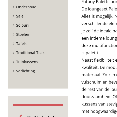
Fatboy Paletti lo
Onderhoud
De loungeset Palet
Alles is mogelijk,
Sale
verschillende ele
Solpuri
je zelf de ideale 
Stoelen
een intieme loun
Tafels
deze multifunction
is paletti.
Traditional Teak
Naast flexibilitei
Tuinkussens
kwaliteit. De modu
Verlichting
materiaal. Zo zij
vulschuim en beva
de rest van de lo
duurzaamheid. Of
kussens van stevig
met hoogwaardige