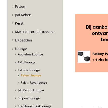
Fatboy
Jati Kebon
Kerst
Bij aanko
KMCT decoratie kussens
ontvan
be
Ligbedden
Lounge
Fatboy Pa
Applebee Lounge
+ 1-zits
EMU lounge
Fatboy Lounge
Paletti lounge
Paletti Royal lounge
Jati Kebon Lounge
Solpuri Lounge
Traditional Teak lounge