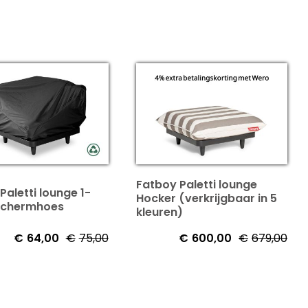
Fatboy Paletti lounge
Paletti lounge 1-
Hocker (verkrijgbaar in 5
eschermhoes
kleuren)
€
64,00
€
75,00
€
600,00
€
679,00
jke
Oorspronkelijke
Huidige
prijs
prijs
was:
is:
€75,00.
€64,00.