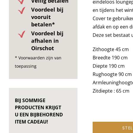
Veilig betalen
eindeloos loungepl
Voordeel bij
en tijdens het win
vooruit
Cover te gebruike
betalen*
afdak en op een d
Voordeel bij
Deze set bestaat u
afhalen in
Oirschot
Zithoogte 45 cm
Breedte 190 cm
* Voorwaarden zijn van
Diepte 190 cm
toepassing
Rughoogte 90 cm
Armleuninghoogte
Zitdiepte : 65 cm
BIJ SOMMIGE
PRODUCTEN KRIJGT
U EEN BIJBEHOREND
ITEM CADEAU!
STE