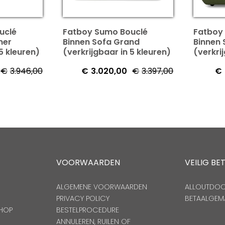
uclé
Fatboy Sumo Bouclé
Fatboy
ner
Binnen Sofa Grand
Binnen
5 kleuren)
(verkrijgbaar in 5 kleuren)
(verkri
€
3.946,00
€
3.020,00
€
3.397,00
€
VOORWAARDEN
VEILIG BE
ALGEMENE VOORWAARDEN
ALLOUTDOOR
PRIVACY POLICY
BETAALGEM
HOP
BESTELPROCEDURE
ANNULEREN, RUILEN OF