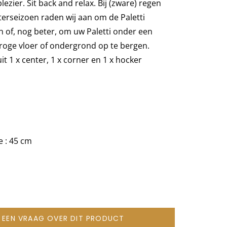
ezier. Sit back and relax. Bij (zware) regen
terseizoen raden wij aan om de Paletti
n of, nog beter, om uw Paletti onder een
roge vloer of ondergrond op te bergen.
it 1 x center, 1 x corner en 1 x hocker
 : 45 cm
L EEN VRAAG OVER DIT PRODUCT