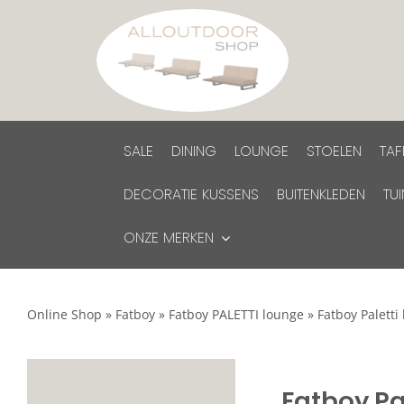
Ga
naar
inhoud
SALE
DINING
LOUNGE
STOELEN
TAF
DECORATIE KUSSENS
BUITENKLEDEN
TU
ONZE MERKEN
Online Shop
»
Fatboy
»
Fatboy PALETTI lounge
»
Fatboy Paletti
Fatboy Pa