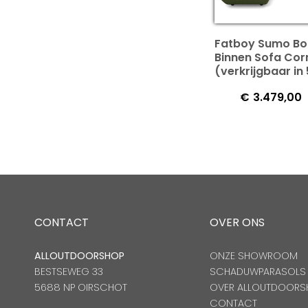
Fatboy Sumo Bo
Binnen Sofa Cor
(verkrijgbaar in 
€
3.479,00
CONTACT
OVER ONS
ALLOUTDOORSHOP
ONZE SHOWROOM
BESTSEWEG 33
SCHADUWPARASOLS
5688 NP OIRSCHOT
OVER ALLOUTDOORS
CONTACT