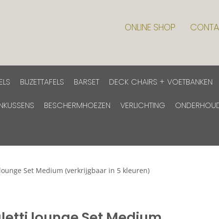
ONLINE SHOP
CONTA
ELS
BIJZETTAFELS
BARSET
DECK CHAIRS + VOETBANKEN
INKUSSENS
BESCHERMHOEZEN
VERLICHTING
ONDERHOU
 lounge Set Medium (verkrijgbaar in 5 kleuren)
letti lounge Set Medium