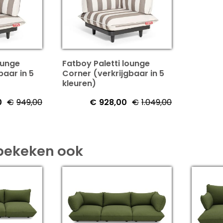
ounge
Fatboy Paletti lounge
baar in 5
Corner (verkrijgbaar in 5
kleuren)
0
€
949,00
€
928,00
€
1.049,00
bekeken ook