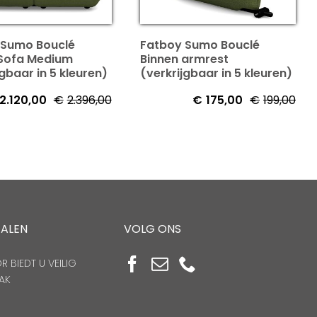
 Sumo Bouclé
Fatboy Sumo Bouclé
 Sofa Medium
Binnen armrest
jgbaar in 5 kleuren)
(verkrijgbaar in 5 kleuren)
2.120,00
€
2.396,00
€
175,00
€
199,00
TALEN
VOLG ONS
 BIEDT U VEILIG
AK