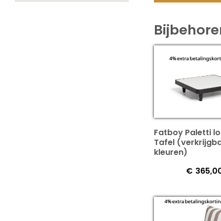
Bijbehor
Fatboy Paletti l
Tafel (verkrijgba
kleuren)
€
365,0