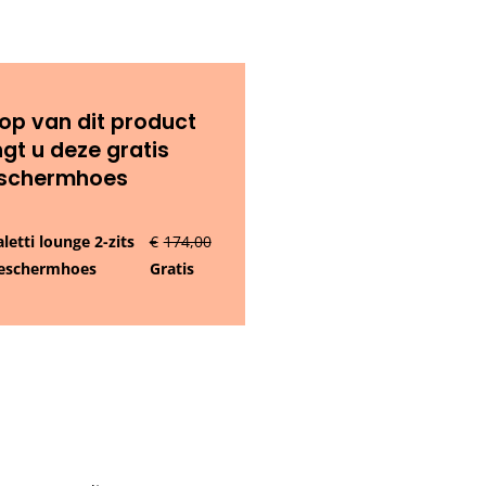
op van dit product
gt u deze gratis
schermhoes
letti lounge 2-zits
€
174,00
 beschermhoes
Gratis