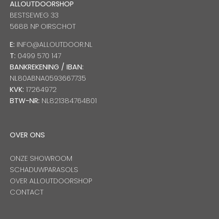
ALLOUTDOORSHOP
BESTSEWEG 33
5688 NP OIRSCHOT
E:
INFO@ALLOUTDOOR.NL
T:
0499 570 147
BANKREKENING / IBAN:
NL80ABNA0593667735
KVK:
17264972
BTW-NR:
NL821384764B01
OVER ONS
ONZE SHOWROOM
SCHADUWPARASOLS
OVER ALLOUTDOORSHOP
CONTACT