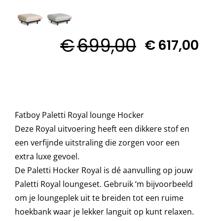

Decoratie kussens
€
699,00
€
617,00
Buitenkleden
Tuinkussens
Fatboy Paletti Royal lounge Hocker
Beschermhoezen
Deze Royal uitvoering heeft een dikkere stof en
een verfijnde uitstraling die zorgen voor een
Verlichting
extra luxe gevoel.
De Paletti Hocker Royal is dé aanvulling op jouw
Paletti Royal loungeset. Gebruik ‘m bijvoorbeeld
Onderhoud
om je loungeplek uit te breiden tot een ruime
hoekbank waar je lekker languit op kunt relaxen.
Accessoires en Kado