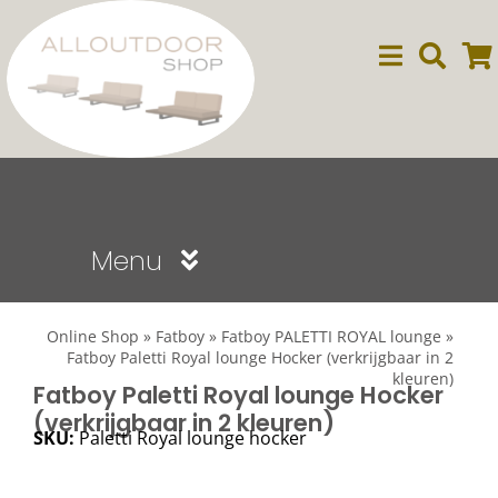
Ga
naar
inhoud
Menu
Sale
Online Shop
»
Fatboy
»
Fatboy PALETTI ROYAL lounge
»
Fatboy Paletti Royal lounge Hocker (verkrijgbaar in 2
kleuren)
Dining
Fatboy Paletti Royal lounge Hocker
(verkrijgbaar in 2 kleuren)
SKU:
Paletti Royal lounge hocker
Lounge