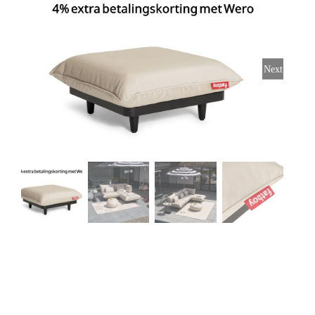
Stoelen
Tafels
Next
Bijzettafels
Barset
Deck Chairs + voetbanken
Banken
Ligbedden