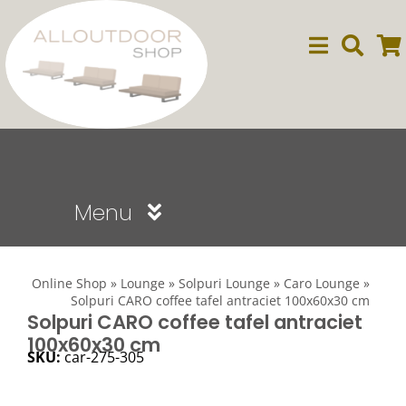
Ga
naar
inhoud
Menu
Sale
Online Shop
»
Lounge
»
Solpuri Lounge
»
Caro Lounge
»
Solpuri CARO coffee tafel antraciet 100x60x30 cm
Dining
Solpuri CARO coffee tafel antraciet
100x60x30 cm
SKU:
car-275-305
Lounge