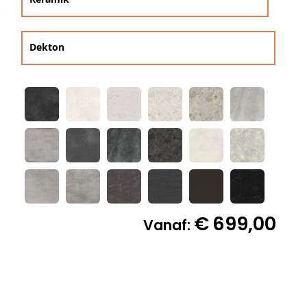
Decoratie kussens
Dekton
Buitenkleden

Tuinkussens
Beschermhoezen
Verlichting
€
699,00
Vanaf:
Onderhoud
Accessoires en Kado