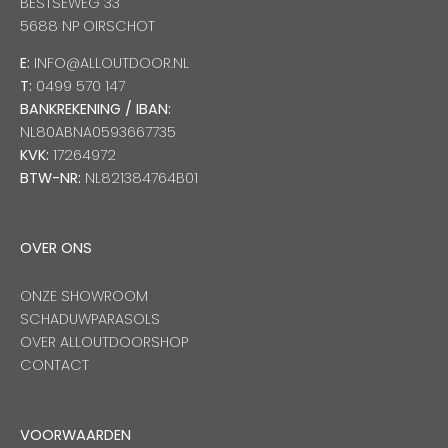
BESTSEWEG 33
5688 NP OIRSCHOT
E:
INFO@ALLOUTDOOR.NL
T:
0499 570 147
BANKREKENING / IBAN:
NL80ABNA0593667735
KVK:
17264972
BTW-NR:
NL821384764B01
OVER ONS
ONZE SHOWROOM
SCHADUWPARASOLS
OVER ALLOUTDOORSHOP
CONTACT
VOORWAARDEN