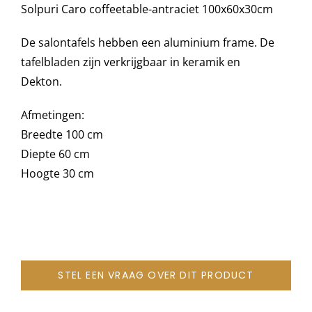
Solpuri Caro coffeetable-antraciet 100x60x30cm
De salontafels hebben een aluminium frame. De
Onze merken
tafelbladen zijn verkrijgbaar in keramik en
Dekton.
Afmetingen:
Breedte 100 cm
Diepte 60 cm
Hoogte 30 cm
STEL EEN VRAAG OVER DIT PRODUCT