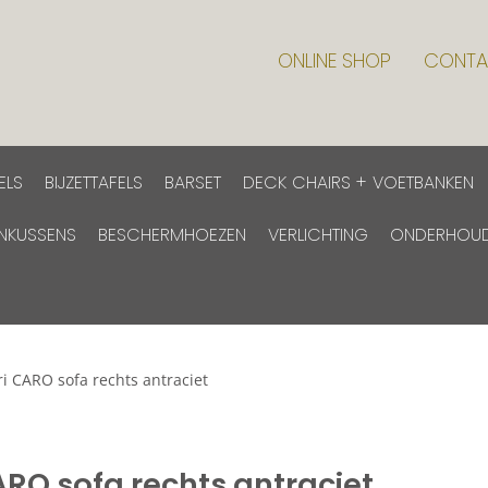
ONLINE SHOP
CONTA
ELS
BIJZETTAFELS
BARSET
DECK CHAIRS + VOETBANKEN
INKUSSENS
BESCHERMHOEZEN
VERLICHTING
ONDERHOU
i CARO sofa rechts antraciet
ARO sofa rechts antraciet