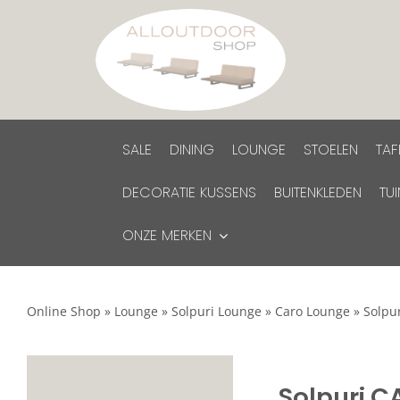
Ga
naar
inhoud
SALE
DINING
LOUNGE
STOELEN
TAF
DECORATIE KUSSENS
BUITENKLEDEN
TU
ONZE MERKEN
Online Shop
»
Lounge
»
Solpuri Lounge
»
Caro Lounge
»
Solpur
Solpuri C