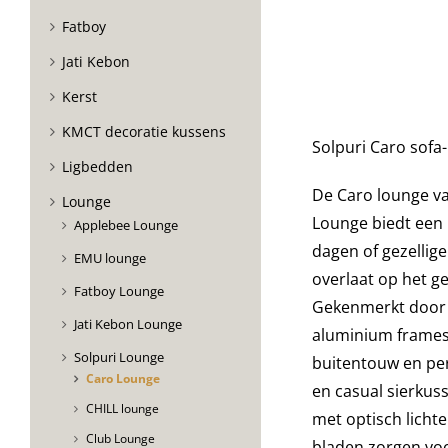
Fatboy
Jati Kebon
Kerst
KMCT decoratie kussens
Solpuri Caro sofa-
Ligbedden
De Caro lounge va
Lounge
Lounge biedt een
Applebee Lounge
dagen of gezellig
EMU lounge
overlaat op het g
Fatboy Lounge
Gekenmerkt door e
Jati Kebon Lounge
aluminium frames 
Solpuri Lounge
buitentouw en per
Caro Lounge
en casual sierkus
CHILL lounge
met optisch lichte
Club Lounge
bladen zorgen voo