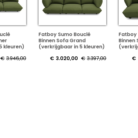
uclé
Fatboy Sumo Bouclé
Fatboy
ner
Binnen Sofa Grand
Binnen
5 kleuren)
(verkrijgbaar in 5 kleuren)
(verkri
€
3.946,00
€
3.020,00
€
3.397,00
€