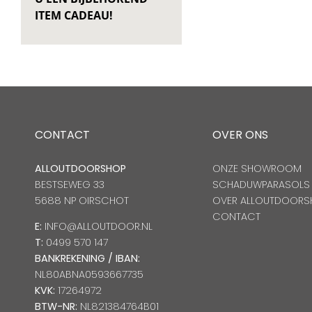
ITEM CADEAU!
CONTACT
OVER ONS
ALLOUTDOORSHOP
ONZE SHOWROOM
BESTSEWEG 33
SCHADUWPARASOLS
5688 NP OIRSCHOT
OVER ALLOUTDOORS
CONTACT
E:
INFO@ALLOUTDOOR.NL
T:
0499 570 147
BANKREKENING / IBAN:
NL80ABNA0593667735
KVK:
17264972
BTW-NR:
NL821384764B01