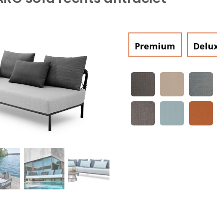
Premium
Delu

