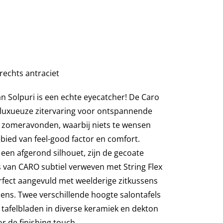
rechts antraciet
n Solpuri is een echte eyecatcher! De Caro
 luxueuze zitervaring voor ontspannende
e zomeravonden, waarbij niets te wensen
ebied van feel-good factor en comfort.
en afgerond silhouet, zijn de gecoate
van CARO subtiel verweven met String Flex
fect aangevuld met weelderige zitkussens
sens. Twee verschillende hoogte salontafels
 tafelbladen in diverse keramiek en dekton
r de finishing touch.