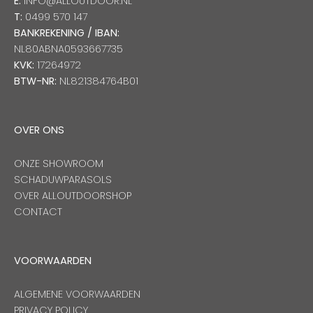
E:
INFO@ALLOUTDOOR.NL
T:
0499 570 147
BANKREKENING / IBAN:
NL80ABNA0593667735
KVK:
17264972
BTW-NR:
NL821384764B01
OVER ONS
ONZE SHOWROOM
SCHADUWPARASOLS
OVER ALLOUTDOORSHOP
CONTACT
VOORWAARDEN
ALGEMENE VOORWAARDEN
PRIVACY POLICY