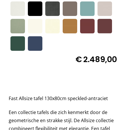

Decoratie kussens
Buitenkleden
Tuinkussens
€
2.489,00
Beschermhoezen
Verlichting
Fast Allsize tafel 130x80cm speckled-antraciet
Onderhoud
Een collectie tafels die zich kenmerkt door de
geometrische en strakke stijl. De Allsize collectie
combineert flexibiliteit met elegantie. Een tafel
Accessoires en Kado