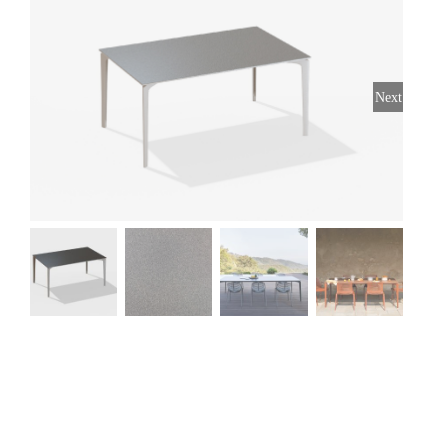
Stoelen
Tafels
Next
Bijzettafels
Barset
Deck Chairs + voetbanken
Banken
Ligbedden