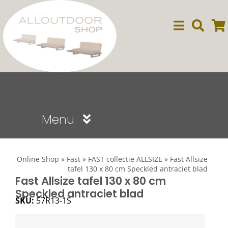
Ga
naar
inhoud
Menu
Sale
Online Shop
»
Fast
»
FAST collectie ALLSIZE
»
Fast Allsize
tafel 130 x 80 cm Speckled antraciet blad
Dining
Fast Allsize tafel 130 x 80 cm
Speckled antraciet blad
SKU:
57R13-1S
Lounge