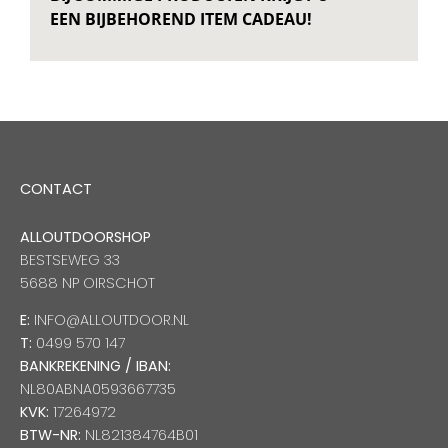
EEN BIJBEHOREND ITEM CADEAU!
CONTACT
ALLOUTDOORSHOP
BESTSEWEG 33
5688 NP OIRSCHOT
E:
INFO@ALLOUTDOOR.NL
T:
0499 570 147
BANKREKENING / IBAN:
NL80ABNA0593667735
KVK:
17264972
BTW-NR:
NL821384764B01