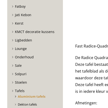
Fatboy
Jati Kebon
Kerst
KMCT decoratie kussens
Ligbedden
Fast Radice-Quadr
Lounge
Onderhoud
De Radice Quadra t
Deze tafel bestaa
Sale
het tafelblad als 
Solpuri
waardoor deze tafe
Stoelen
Deze tafel heeft e
Tafels
is in iedere kleur 
Aluminium tafels
Afmetingen:
Dekton tafels