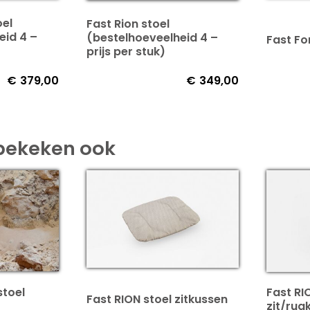
oel
Fast Rion stoel
eid 4 –
(bestelhoeveelheid 4 –
Fast Fo
prijs per stuk)
€
379,00
€
349,00
bekeken ook
stoel
Fast RI
Fast RION stoel zitkussen
zit/rug