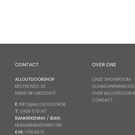
CONTACT
OVER ONS
ALLOUTDOORSHOP
ONZE SHOWROOM
BESTSEWEG 33
SCHADUWPARASOLS
5688 NP OIRSCHOT
OVER ALLOUTDOORS
CONTACT
E:
INFO@ALLOUTDOOR.NL
T:
0499 570 147
BANKREKENING / IBAN:
NL80ABNA0593667735
KVK:
17264972