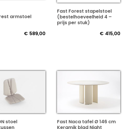
Fast Forest stapelstoel
rest armstoel
(bestelhoeveelheid 4 –
prijs per stuk)
€
589,00
€
415,00
ON stoel
Fast Naca tafel Ø 146 cm
kussen
Keramik blad Night