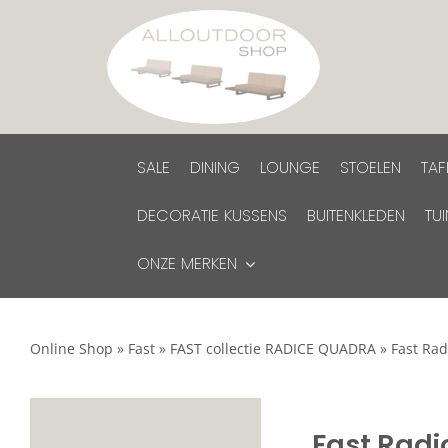
Ga
naar
inhoud
SALE
DINING
LOUNGE
STOELEN
TAF
DECORATIE KUSSENS
BUITENKLEDEN
TU
ONZE MERKEN
Online Shop
»
Fast
»
FAST collectie RADICE QUADRA
»
Fast Rad
Fast Radi