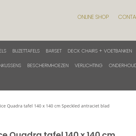
ONLINE SHOP
CONTA
ELS
BIJZETTAFELS
BARSET
DECK CHAIRS + VOETBANKEN
INKUSSENS
BESCHERMHOEZEN
VERLICHTING
ONDERHOU
ice Quadra tafel 140 x 140 cm Speckled antraciet blad
ce Quadra tafel 140 x 140 cm