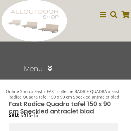
Ga
naar
inhoud
Menu
Sale
Online Shop
»
Fast
»
FAST collectie RADICE QUADRA
»
Fast
Radice Quadra tafel 150 x 90 cm Speckled antraciet blad
Dining
Fast Radice Quadra tafel 150 x 90
cm Speckled antraciet blad
SKU:
9015-1S
Lounge