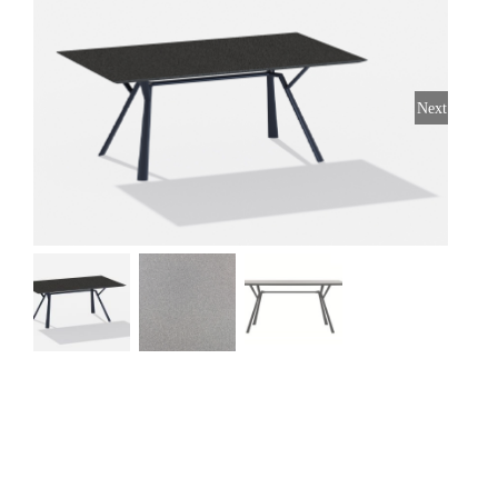
Stoelen
Tafels
Next
Bijzettafels
Barset
Deck Chairs + voetbanken
Banken
Ligbedden