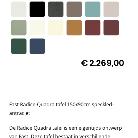

Decoratie kussens
Buitenkleden
Tuinkussens
€
2.269,00
Beschermhoezen
Verlichting
Fast Radice-Quadra tafel 150x90cm speckled-
antraciet
Onderhoud
De Radice Quadra tafel is een eigentijds ontwerp
van Fast. Deze tafel bestaat in verschillende
Accessoires en Kado