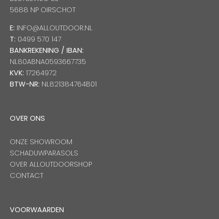
5688 NP OIRSCHOT
E:
INFO@ALLOUTDOOR.NL
T:
0499 570 147
BANKREKENING / IBAN:
NL80ABNA0593667735
KVK:
17264972
BTW-NR:
NL821384764B01
OVER ONS
ONZE SHOWROOM
SCHADUWPARASOLS
OVER ALLOUTDOORSHOP
CONTACT
VOORWAARDEN