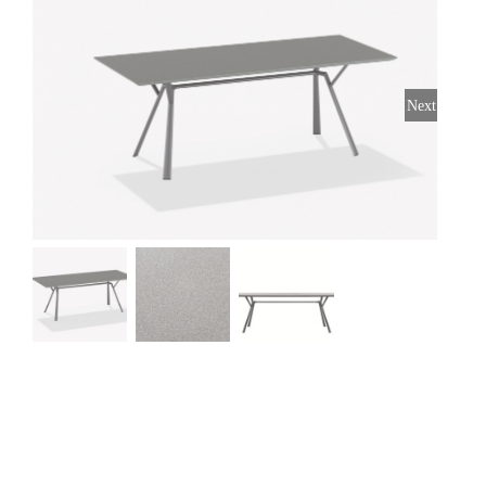
Stoelen
Tafels
Next
Bijzettafels
Barset
Deck Chairs + voetbanken
Banken
Ligbedden