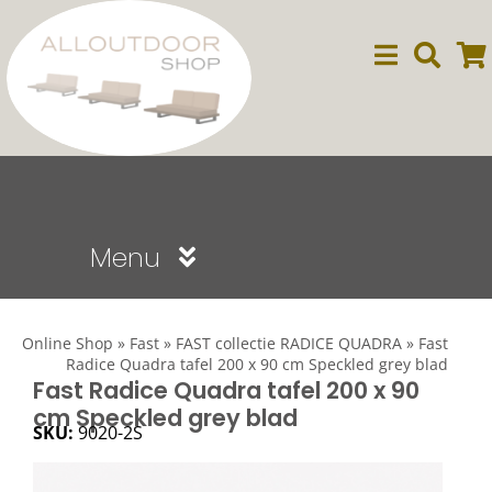
Ga
naar
inhoud
Menu
Sale
Online Shop
»
Fast
»
FAST collectie RADICE QUADRA
»
Fast
Radice Quadra tafel 200 x 90 cm Speckled grey blad
Dining
Fast Radice Quadra tafel 200 x 90
cm Speckled grey blad
SKU:
9020-2S
Lounge