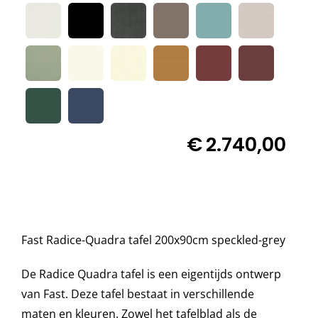

Decoratie kussens
Buitenkleden
Tuinkussens
€
2.740,00
Beschermhoezen
Verlichting
Fast Radice-Quadra tafel 200x90cm speckled-grey
Onderhoud
De Radice Quadra tafel is een eigentijds ontwerp
van Fast. Deze tafel bestaat in verschillende
maten en kleuren. Zowel het tafelblad als de
Accessoires en Kado