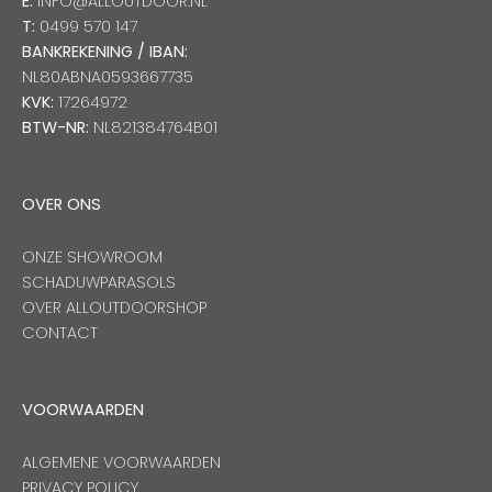
E:
INFO@ALLOUTDOOR.NL
T:
0499 570 147
BANKREKENING / IBAN:
NL80ABNA0593667735
KVK:
17264972
BTW-NR:
NL821384764B01
OVER ONS
ONZE SHOWROOM
SCHADUWPARASOLS
OVER ALLOUTDOORSHOP
CONTACT
VOORWAARDEN
ALGEMENE VOORWAARDEN
PRIVACY POLICY