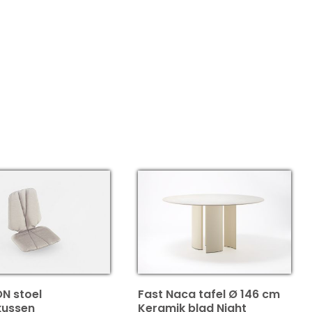
ON stoel
Fast Naca tafel Ø 146 cm
kussen
Keramik blad Night