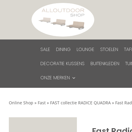
Ga
naar
inhoud
SALE
DINING
LOUNGE
STOELEN
TAF
DECORATIE KUSSENS
BUITENKLEDEN
TU
ONZE MERKEN
Online Shop
»
Fast
»
FAST collectie RADICE QUADRA
»
Fast Rad
Fast Radi