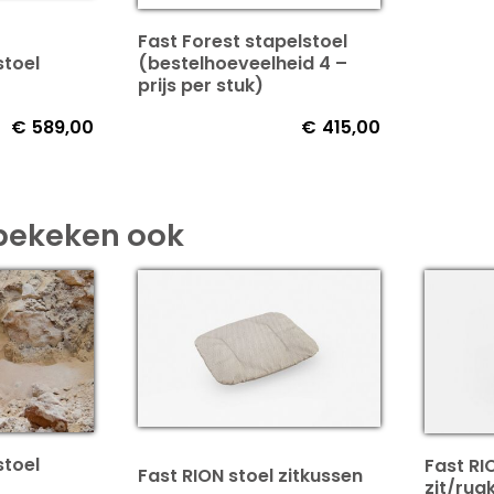
Fast Forest stapelstoel
stoel
(bestelhoeveelheid 4 –
prijs per stuk)
€
589,00
€
415,00
bekeken ook
stoel
Fast RI
Fast RION stoel zitkussen
zit/rug