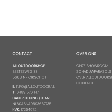
CONTACT
OVER ONS
ALLOUTDOORSHOP
ONZE SHOWROOM
BESTSEWEG 33
SCHADUWPARASOLS
5688 NP OIRSCHOT
OVER ALLOUTDOORS
CONTACT
E:
INFO@ALLOUTDOOR.NL
T:
0499 570 147
BANKREKENING / IBAN:
NL80ABNA0593667735
KVK:
17264972