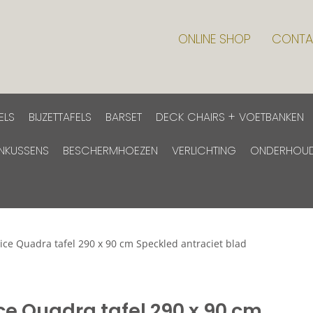
ONLINE SHOP
CONTA
ELS
BIJZETTAFELS
BARSET
DECK CHAIRS + VOETBANKEN
INKUSSENS
BESCHERMHOEZEN
VERLICHTING
ONDERHOU
ice Quadra tafel 290 x 90 cm Speckled antraciet blad
ce Quadra tafel 290 x 90 cm