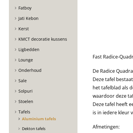
Fatboy
Jati Kebon
Kerst
KMCT decoratie kussens
Ligbedden
Fast Radice-Quadr
Lounge
Onderhoud
De Radice Quadra t
Deze tafel bestaa
Sale
het tafelblad als 
Solpuri
waardoor deze tafe
Stoelen
Deze tafel heeft e
Tafels
is in iedere kleur 
Aluminium tafels
Afmetingen:
Dekton tafels