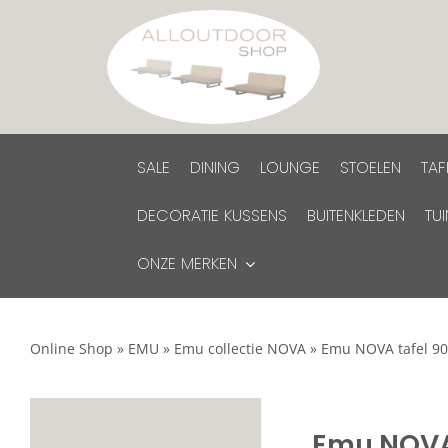
Ga
naar
inhoud
SALE
DINING
LOUNGE
STOELEN
TAF
DECORATIE KUSSENS
BUITENKLEDEN
TU
ONZE MERKEN
Online Shop
»
EMU
»
Emu collectie NOVA
»
Emu NOVA tafel 90
Emu NOVA 