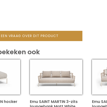
L EEN VRAAG OVER DIT PRODUCT
bekeken ook
IN hocker
Emu SAINT MARTIN 3-zits
Emu SAI
loungebank Matt White
lounge