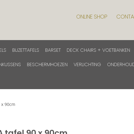
ONLINE SHOP
CONTA
ELS
BIJZETTAFELS
BARSET
DECK CHAIRS + VOETBANKEN
INKUSSENS
BESCHERMHOEZEN
VERLICHTING
ONDERHOU
 x 90cm
tafel 90 x 90cm