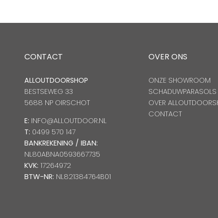
CONTACT
OVER ONS
ALLOUTDOORSHOP
ONZE SHOWROOM
BESTSEWEG 33
SCHADUWPARASOLS
5688 NP OIRSCHOT
OVER ALLOUTDOORS
CONTACT
E:
INFO@ALLOUTDOOR.NL
T:
0499 570 147
BANKREKENING / IBAN:
NL80ABNA0593667735
KVK:
17264972
BTW-NR:
NL821384764B01