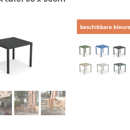
beschikbare kleur

