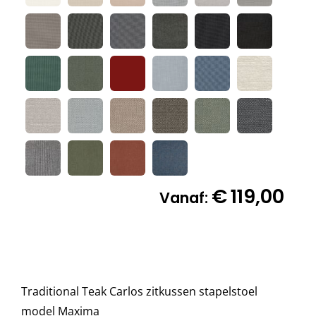
Decoratie kussens
Buitenkleden
Tuinkussens
Beschermhoezen
€
119,00
Vanaf:
Verlichting
Onderhoud
Traditional Teak Carlos zitkussen stapelstoel
model Maxima
Accessoires en Kado