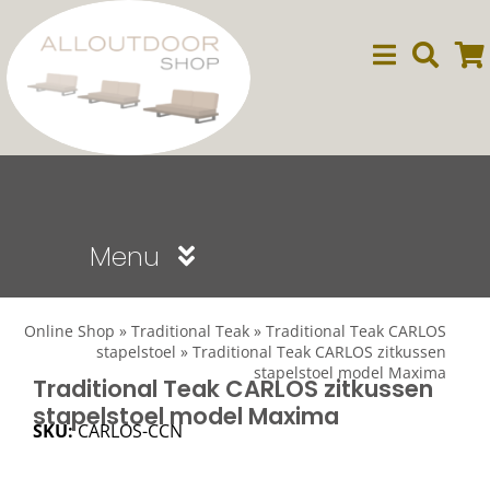
Ga
naar
inhoud
Menu
Sale
Online Shop
»
Traditional Teak
»
Traditional Teak CARLOS
stapelstoel
»
Traditional Teak CARLOS zitkussen
stapelstoel model Maxima
Dining
Traditional Teak CARLOS zitkussen
stapelstoel model Maxima
SKU:
CARLOS-CCN
Lounge