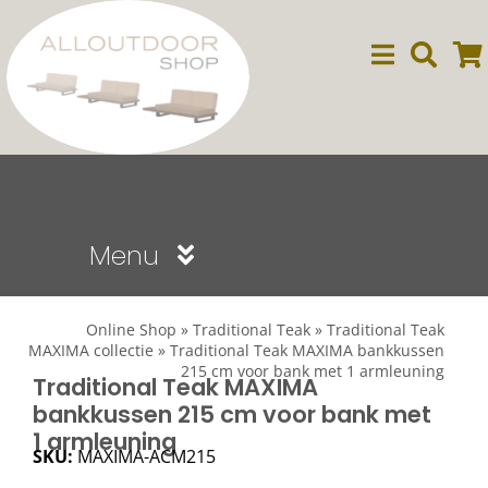
Ga
naar
inhoud
Menu
Sale
Online Shop
»
Traditional Teak
»
Traditional Teak
MAXIMA collectie
»
Traditional Teak MAXIMA bankkussen
215 cm voor bank met 1 armleuning
Dining
Traditional Teak MAXIMA
bankkussen 215 cm voor bank met
1 armleuning
Lounge
SKU:
MAXIMA-ACM215