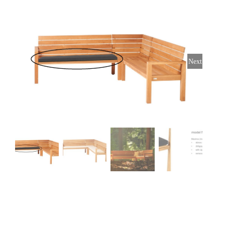
Stoelen
Tafels
Next
Bijzettafels
Barset
Deck Chairs + voetbanken
Banken
Ligbedden