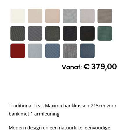
Decoratie kussens

Buitenkleden
Tuinkussens
€
379,00
Vanaf:
Beschermhoezen
Verlichting
Traditional Teak Maxima bankkussen-215cm voor
Onderhoud
bank met 1 armleuning
Modern design en een natuurlijke, eenvoudige
Accessoires en Kado