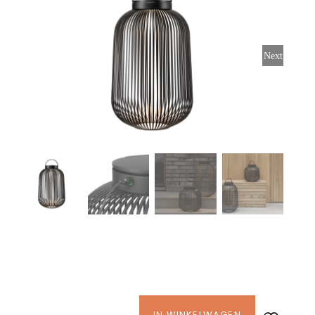
Stoelen
Next
Tafels
Bijzettafels
Barset
Deck Chairs + voetbanken
Banken
Ligbedden
IN WINKELWAGEN