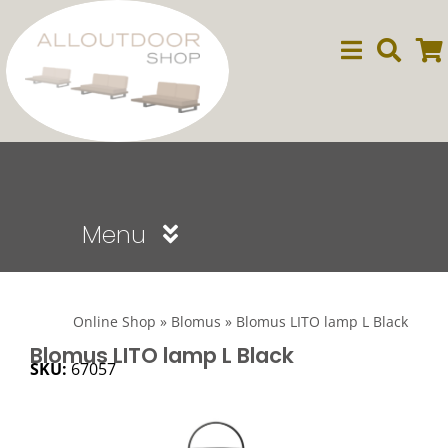
Ga
naar
inhoud
Menu
Sale
Online Shop
»
Blomus
»
Blomus LITO lamp L Black
Dining
Blomus LITO lamp L Black
SKU:
67057
Lounge