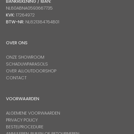
BANKREKENING / IBAN:
NL80ABNA0593667735
KVK:
17264972
BTW-NR:
NL821384764B01
OVER ONS
ONZE SHOWROOM
SCHADUWPARASOLS
OVER ALLOUTDOORSHOP
CONTACT
VOORWAARDEN
ALGEMENE VOORWAARDEN
PRIVACY POLICY
BESTELPROCEDURE
ANNULEREN, RUILEN OF RETOURNEREN