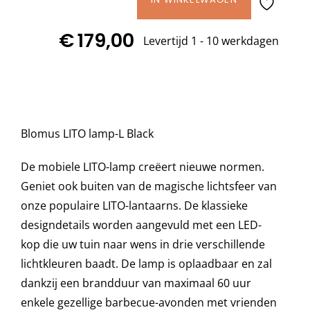
Blomus
LITO
Decoratie kussens
€
179,00
lamp
Levertijd 1 - 10 werkdagen
L
Black
Buitenkleden
aantal
Tuinkussens
Blomus LITO lamp-L Black
De mobiele LITO-lamp creëert nieuwe normen.
Beschermhoezen
Geniet ook buiten van de magische lichtsfeer van
onze populaire LITO-lantaarns. De klassieke
Verlichting
designdetails worden aangevuld met een LED-
kop die uw tuin naar wens in drie verschillende
Onderhoud
lichtkleuren baadt. De lamp is oplaadbaar en zal
dankzij een brandduur van maximaal 60 uur
enkele gezellige barbecue-avonden met vrienden
Accessoires en Kado