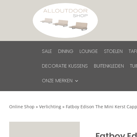
Ga
naar
inhoud
SALE
DINING
LOUNGE
STOELEN
TAF
DECORATIE KUSSENS
BUITENKLEDEN
TU
ONZE MERKEN
Online Shop
»
Verlichting
»
Fatboy Edison The Mini Kerst Capp
Fatboy Ed