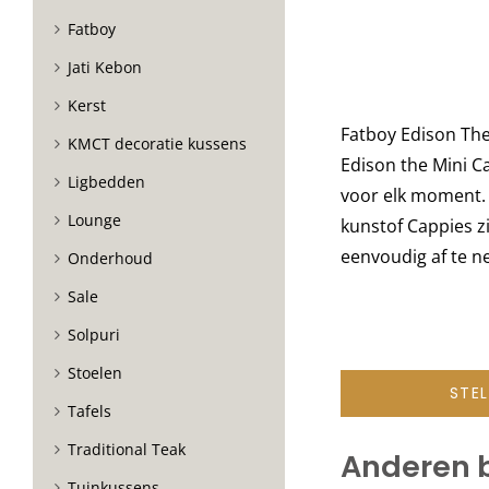
Fatboy
Jati Kebon
Kerst
Fatboy Edison The
KMCT decoratie kussens
Edison the Mini C
Ligbedden
voor elk moment. 
Lounge
kunstof Cappies z
eenvoudig af te n
Onderhoud
Sale
Solpuri
Stoelen
STE
Tafels
Traditional Teak
Anderen 
Tuinkussens