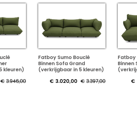
uclé
Fatboy Sumo Bouclé
Fatboy
ner
Binnen Sofa Grand
Binnen
5 kleuren)
(verkrijgbaar in 5 kleuren)
(verkri
€
3.946,00
€
3.020,00
€
3.397,00
€