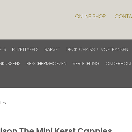
ONLINE SHOP
CONTA
ELS
BIJZETTAFELS
BARSET
DECK CHAIRS + VOETBANKEN
INKUSSENS
BESCHERMHOEZEN
VERLICHTING
ONDERHOU
ies
ison The Mini Kerst Cappies