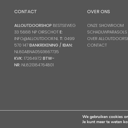
CONTACT
OVER ONS
ALLOUTDOORSHOP
BESTSEWEG
ONZE SHOWROOM
33 5688 NP OIRSCHOT
E:
SCHADUWPARASOLS
INFO@ALLOUTDOOR.NL
T:
0499
OVER ALLOUTDOORS
570 147
BANKREKENING / IBAN:
CONTACT
NL80ABNA0593667735
KVK:
17264972
BTW-
NR:
NL821384764B01
We gebruiken cookies om 
Je kunt meer te weten k