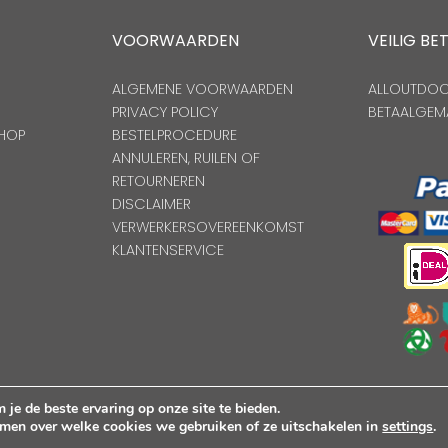
VOORWAARDEN
VEILIG BE
ALGEMENE VOORWAARDEN
ALLOUTDOOR
PRIVACY POLICY
BETAALGEM
HOP
BESTELPROCEDURE
ANNULEREN, RUILEN OF
RETOURNEREN
DISCLAIMER
VERWERKERSOVEREENKOMST
KLANTENSERVICE
Copyright Alloutdoorshop © 2026. Alle Rechten Voorbehoude
je de beste ervaring op onze site te bieden.
KVK: 17264972 | BTW: NL821384764B01
omen over welke cookies we gebruiken of ze uitschakelen in
settings
.