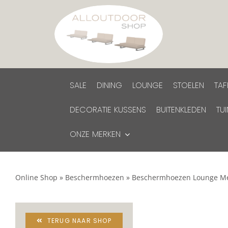
Ga
naar
inhoud
SALE
DINING
LOUNGE
STOELEN
TAF
DECORATIE KUSSENS
BUITENKLEDEN
TU
ONZE MERKEN
Online Shop
»
Beschermhoezen
»
Beschermhoezen Lounge M
TERUG NAAR SHOP