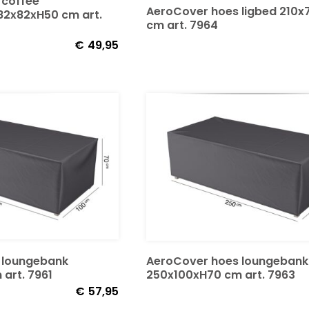
 coffee
AeroCover hoes ligbed 210
 82x82xH50 cm art.
cm art. 7964
€
49,95
 loungebank
AeroCover hoes loungebank
art. 7961
250x100xH70 cm art. 7963
€
57,95