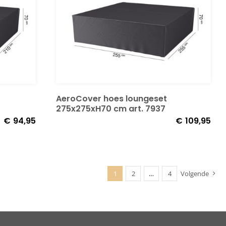
AeroCover hoes loungeset
275x275xH70 cm art. 7937
€
94,95
€
109,95
1
2
…
4
Volgende