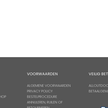
VOORWAARDEN
VEILIG BE
ALGEMENE VOORWAARDEN
ALLOUTDOOR
PRIVACY POLICY
BETAALGEM
HOP
BESTELPROCEDURE
ANNULEREN, RUILEN OF
RETOURNEREN