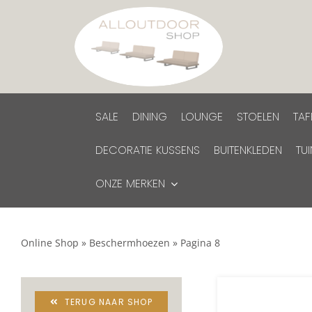
Ga
naar
inhoud
SALE
DINING
LOUNGE
STOELEN
TAF
DECORATIE KUSSENS
BUITENKLEDEN
TU
ONZE MERKEN
Online Shop
»
Beschermhoezen
»
Pagina 8
TERUG NAAR SHOP