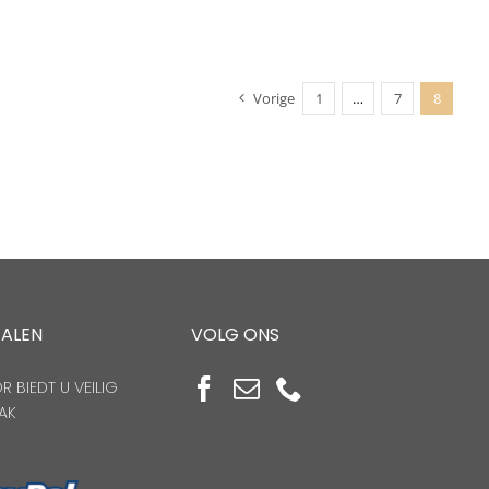
Vorige
1
…
7
8
TALEN
VOLG ONS
 BIEDT U VEILIG
AK