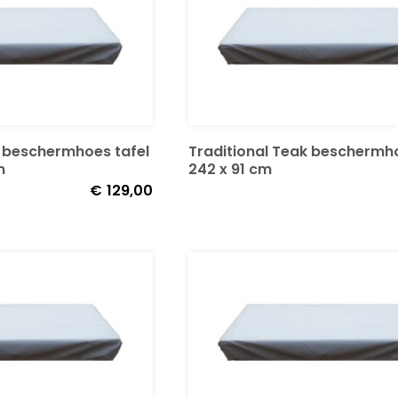
k beschermhoes tafel
Traditional Teak beschermho
m
242 x 91 cm
€
129,00