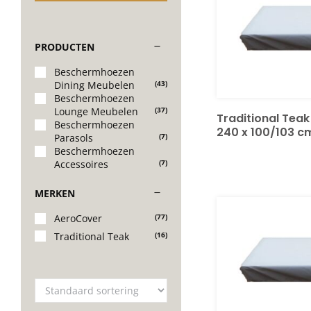
PRODUCTEN
Beschermhoezen
Dining Meubelen
(43)
Beschermhoezen
Lounge Meubelen
(37)
Traditional Tea
Beschermhoezen
240 x 100/103 c
Parasols
(7)
Beschermhoezen
Accessoires
(7)
MERKEN
AeroCover
(77)
Traditional Teak
(16)