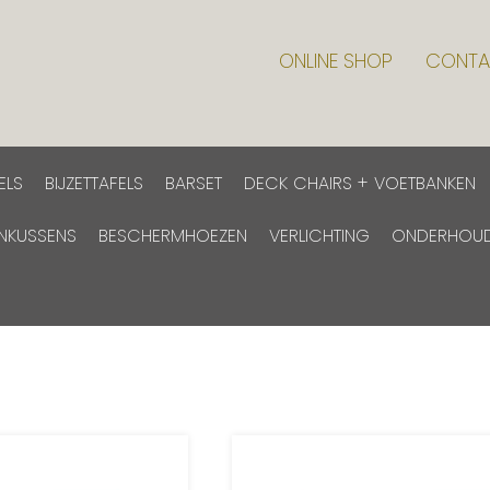
ONLINE SHOP
CONTA
ELS
BIJZETTAFELS
BARSET
DECK CHAIRS + VOETBANKEN
INKUSSENS
BESCHERMHOEZEN
VERLICHTING
ONDERHOU