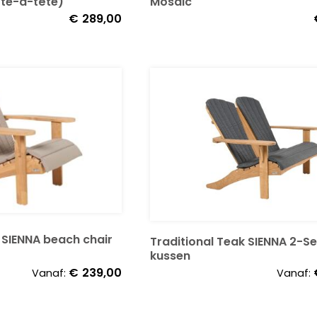
ête-à-tête)
Mosaic
€
289,00
 SIENNA beach chair
Traditional Teak SIENNA 2-S
kussen
€
239,00
Vanaf:
Vanaf: