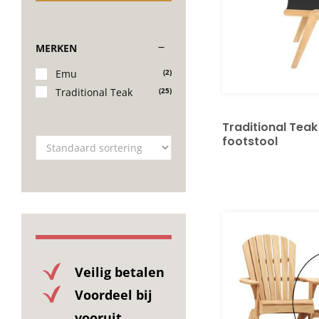
MERKEN
Emu
(2)
Traditional Teak
(25)
Traditional Tea
footstool
Veilig betalen
Voordeel bij
vooruit