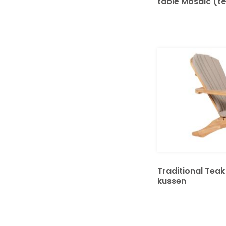
table Mosaic (t
Traditional Teak
kussen