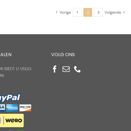
Vorige
1
2
3
Volgende
TALEN
VOLG ONS
 BIEDT U VEILIG
AK