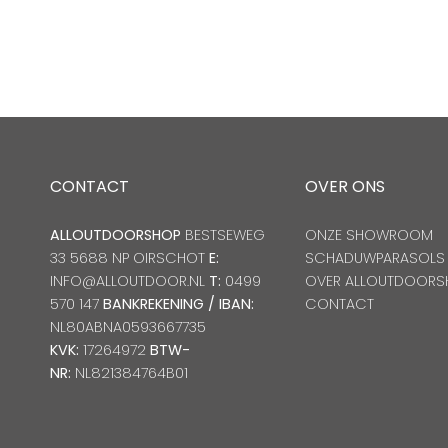
CONTACT
OVER ONS
ALLOUTDOORSHOP
BESTSEWEG
ONZE SHOWROOM
33 5688 NP OIRSCHOT
E:
SCHADUWPARASOLS
INFO@ALLOUTDOOR.NL
T:
0499
OVER ALLOUTDOORS
570 147
BANKREKENING / IBAN:
CONTACT
NL80ABNA0593667735
KVK:
17264972
BTW-
NR:
NL821384764B01