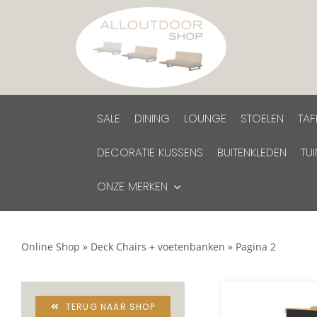
Ga
naar
inhoud
SALE
DINING
LOUNGE
STOELEN
TAF
DECORATIE KUSSENS
BUITENKLEDEN
TU
ONZE MERKEN
Online Shop
»
Deck Chairs + voetenbanken
»
Pagina 2
TERUG NAAR SHOP