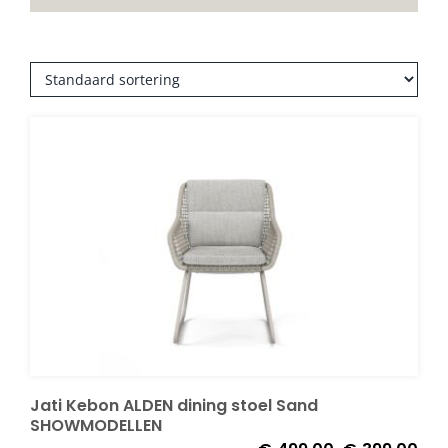
Decoratie kussens
Buitenkleden
Tuinkussens
Beschermhoezen
Verlichting
Onderhoud
Jati Kebon ALDEN dining stoel Sand
SHOWMODELLEN
Accessoires en Kado
Oorspronkelijk
Huid