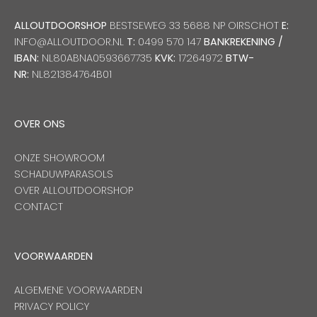
ALLOUTDOORSHOP
BESTSEWEG 33 5688 NP OIRSCHOT
E:
INFO@ALLOUTDOOR.NL
T:
0499 570 147
BANKREKENING /
IBAN:
NL80ABNA0593667735
KVK:
17264972
BTW-
NR:
NL821384764B01
OVER ONS
ONZE SHOWROOM
SCHADUWPARASOLS
OVER ALLOUTDOORSHOP
CONTACT
VOORWAARDEN
ALGEMENE VOORWAARDEN
PRIVACY POLICY