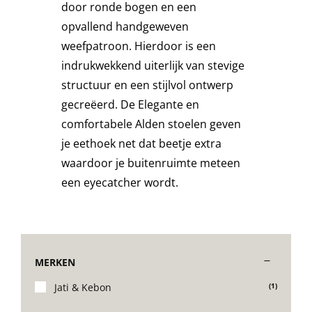
door ronde bogen en een
Stoelen
opvallend handgeweven
weefpatroon. Hierdoor is een
indrukwekkend uiterlijk van stevige
Tafels
structuur en een stijlvol ontwerp
gecreëerd. De Elegante en
Bijzettafels
comfortabele Alden stoelen geven
je eethoek net dat beetje extra
Barset
waardoor je buitenruimte meteen
een eyecatcher wordt.
Deck Chairs + voetbanken
Banken
MERKEN
Jati & Kebon
(1)
Ligbedden