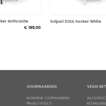
cker Anthracite
Solpuri SOUL hocker White
€
189,00
VOORWAARDEN
VEILIG BE
ALGEMENE VOORWAARDEN
ALLOUTDOOR
PRIVACY POLICY
BETAALGEM