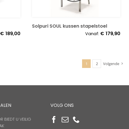
Solpuri SOUL kussen stapelstoel
€
189,00
€
179,90
Vanaf:
1
2
Volgende
TALEN
VOLG ONS
 BIEDT U VEILIG
AK