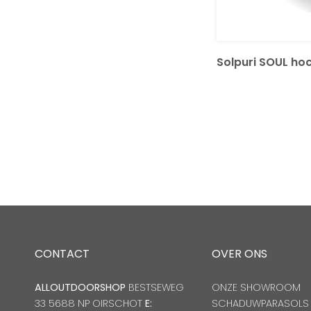
Solpuri SOUL ho
CONTACT
OVER ONS
ALLOUTDOORSHOP
BESTSEWEG
ONZE SHOWROOM
33 5688 NP OIRSCHOT
E:
SCHADUWPARASOLS