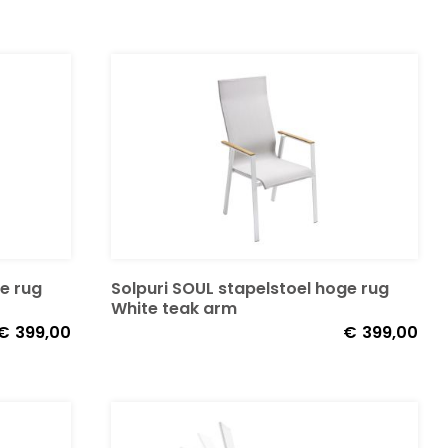
Solpuri SOUL stapelstoel hoge rug
e rug
White teak arm
€
399,00
€
399,00