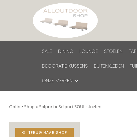
Ga
naar
inhoud
SALE
DINING
LOUNGE
STOELEN
TAF
DECORATIE KUSSENS
BUITENKLEDEN
TU
ONZE MERKEN
Online Shop
»
Solpuri
»
Solpuri SOUL stoelen
TERUG NAAR SHOP