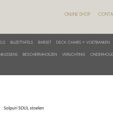
ONLINE SHOP
CONTA
ELS
BIJZETTAFELS
BARSET
DECK CHAIRS + VOETBANKEN
INKUSSENS
BESCHERMHOEZEN
VERLICHTING
ONDERHOU
Solpuri SOUL stoelen