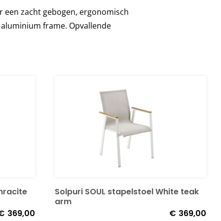
r een zacht gebogen, ergonomisch
r aluminium frame. Opvallende
hracite
Solpuri SOUL stapelstoel White teak
arm
€
369,00
€
369,00