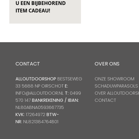
U EEN BIJBEHOREND
ITEM CADEAU!
CONTACT
OVER ONS
ALLOUTDOORSHOP
BESTSEWEG
ONZE SHOWROOM
33 5688 NP OIRSCHOT
E:
SCHADUWPARASOLS
INFO@ALLOUTDOOR.NL
T:
0499
OVER ALLOUTDOORS
570 147
BANKREKENING / IBAN:
CONTACT
NL80ABNA0593667735
KVK:
17264972
BTW-
NR:
NL821384764B01