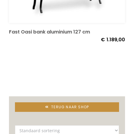
Decoratie kussens
Fast Oasi bank aluminium 127 cm
Buitenkleden
€
1.189,00
Tuinkussens
Beschermhoezen
Verlichting
TERUG NAAR SHOP
Onderhoud
Accessoires en Kado