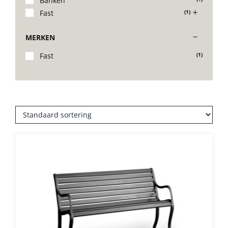
Banken
Fast
(1)
Stoelen
MERKEN
Tafels
Fast
(1)
Bijzettafels
Barset
Deck Chairs + voetbanken
Banken
Ligbedden