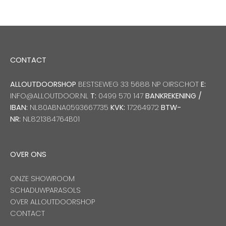
CONTACT
ALLOUTDOORSHOP
BESTSEWEG 33 5688 NP OIRSCHOT
E:
INFO@ALLOUTDOOR.NL
T:
0499 570 147
BANKREKENING /
IBAN:
NL80ABNA0593667735
KVK:
17264972
BTW-
NR:
NL821384764B01
OVER ONS
ONZE SHOWROOM
SCHADUWPARASOLS
OVER ALLOUTDOORSHOP
CONTACT