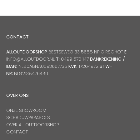
CONTACT
ALLOUTDOORSHOP
BESTSEWEG 33 5688 NP OIRSCHOT
E:
INFO@ALLOUTDOOR.NL
T:
0499 570 147
BANKREKENING /
IBAN:
NL80ABNA0593667735
KVK:
17264972
BTW-
NR:
NL821384764B01
OVER ONS
ONZE SHOWROOM
SCHADUWPARASOLS
OVER ALLOUTDOORSHOP
CONTACT