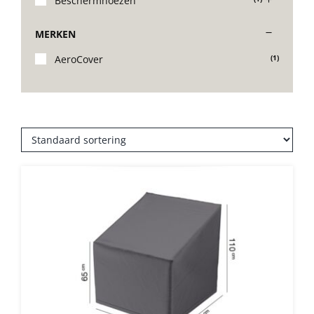
Beschermhoezen
Stoelen
MERKEN
AeroCover
(1)
Tafels
Bijzettafels
Barset
Deck Chairs + voetbanken
Banken
Ligbedden