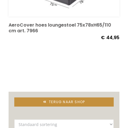
Decoratie kussens
AeroCover hoes loungestoel 75x78xH65/110
cm art. 7966
Buitenkleden
€
44,95
Tuinkussens
Beschermhoezen
Verlichting
TERUG NAAR SHOP
Onderhoud
Accessoires en Kado