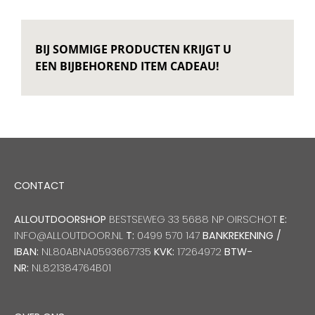
BIJ SOMMIGE PRODUCTEN KRIJGT U
EEN BIJBEHOREND ITEM CADEAU!
CONTACT
ALLOUTDOORSHOP
BESTSEWEG 33 5688 NP OIRSCHOT
E:
INFO@ALLOUTDOOR.NL
T:
0499 570 147
BANKREKENING /
IBAN:
NL80ABNA0593667735
KVK:
17264972
BTW-
NR:
NL821384764B01