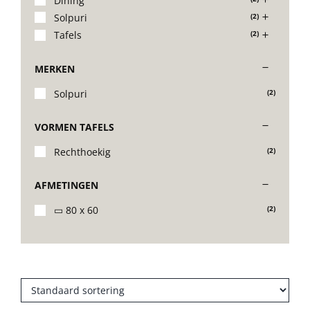
Dining
Solpuri
(2)
Stoelen
Tafels
(2)
MERKEN
Tafels
Solpuri
(2)
Bijzettafels
VORMEN TAFELS
Rechthoekig
(2)
Barset
AFMETINGEN
Deck Chairs + voetbanken
▭ 80 x 60
(2)
Banken
Ligbedden