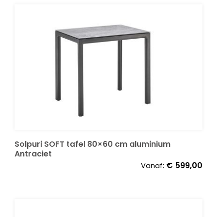
Decoratie kussens
Buitenkleden
Tuinkussens
Beschermhoezen
Solpuri SOFT tafel 80×60 cm aluminium
Verlichting
Antraciet
€
599,00
Vanaf:
Onderhoud
Accessoires en Kado