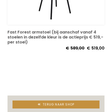
Decoratie kussens
Buitenkleden
Fast Forest armstoel (bij aanschaf vanaf 4
stoelen in dezelfde kleur is de actieprijs € 519,-
per stoel)
Tuinkussens
€
589,00
€
519,00
Beschermhoezen
Verlichting
Onderhoud
TERUG NAAR SHOP
Accessoires en Kado