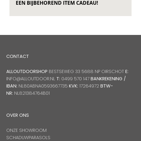
EEN BIJBEHOREND ITEM CADEAU!
CONTACT
ALLOUTDOORSHOP
BESTSEWEG 33 5688 NP OIRSCHOT
E:
INFO@ALLOUTDOOR.NL
T:
0499 570 147
BANKREKENING /
IBAN:
NL80ABNA0593667735
KVK:
17264972
BTW-
NR:
NL821384764B01
OVER ONS
ONZE SHOWROOM
SCHADUWPARASOLS