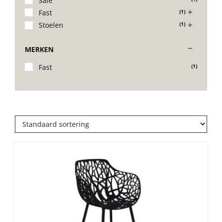
Sale
Fast
(1)
Stoelen
Stoelen
(1)
MERKEN
Tafels
Fast
(1)
Bijzettafels
Barset
Deck Chairs + voetbanken
Banken
Ligbedden