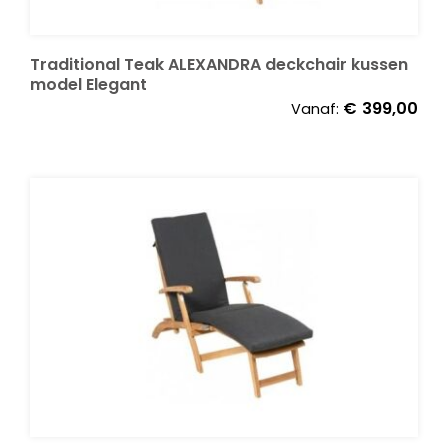
Onze merken
Traditional Teak ALEXANDRA deckchair kussen
model Elegant
€
399,00
Vanaf: