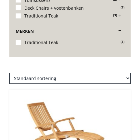
Tuinkussens
Deck Chairs + voetenbanken
(3)
Stoelen
Traditional Teak
(3)
MERKEN
Tafels
Traditional Teak
(3)
Bijzettafels
Barset
Deck Chairs + voetbanken
Banken
Ligbedden