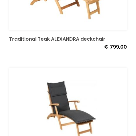
Decoratie kussens
Buitenkleden
Traditional Teak ALEXANDRA deckchair
€
799,00
Tuinkussens
Beschermhoezen
Verlichting
Onderhoud
Accessoires en Kado