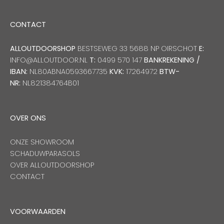
CONTACT
ALLOUTDOORSHOP
BESTSEWEG 33 5688 NP OIRSCHOT
E:
INFO@ALLOUTDOOR.NL
T:
0499 570 147
BANKREKENING /
IBAN:
NL80ABNA0593667735
KVK:
17264972
BTW-
NR:
NL821384764B01
OVER ONS
ONZE SHOWROOM
SCHADUWPARASOLS
OVER ALLOUTDOORSHOP
CONTACT
VOORWAARDEN