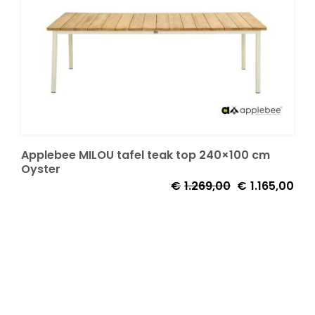
Onze merken
Applebee MILOU tafel teak top 240×100 cm
Oyster
Oorspronkelijke
Huid
€
1.269,00
€
1.165,00
prijs
prijs
was:
is:
€1.269,00.
€1.1