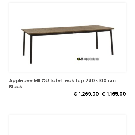
Decoratie kussens
Buitenkleden
Tuinkussens
Beschermhoezen
Applebee MILOU tafel teak top 240×100 cm
Black
Oorspronkelijke
Huid
€
1.269,00
€
1.165,00
Verlichting
prijs
prijs
was:
is:
Onderhoud
€1.269,00.
€1.1
Accessoires en Kado