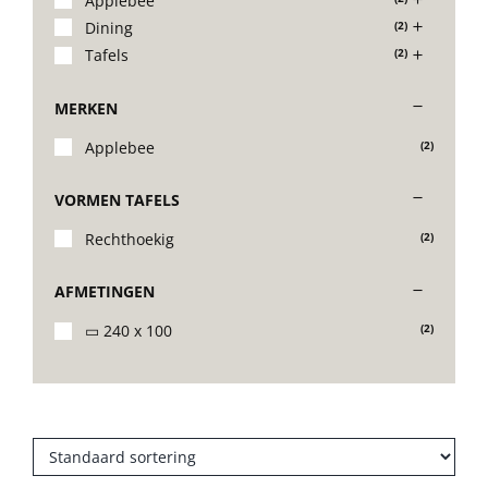
Applebee
Dining
(2)
Stoelen
Tafels
(2)
MERKEN
Tafels
Applebee
(2)
Bijzettafels
VORMEN TAFELS
Rechthoekig
(2)
Barset
AFMETINGEN
Deck Chairs + voetbanken
▭ 240 x 100
(2)
Banken
Ligbedden