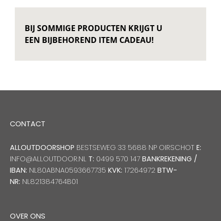
BIJ SOMMIGE PRODUCTEN KRIJGT U
EEN BIJBEHOREND ITEM CADEAU!
CONTACT
ALLOUTDOORSHOP
BESTSEWEG 33 5688 NP OIRSCHOT
E:
INFO@ALLOUTDOOR.NL
T:
0499 570 147
BANKREKENING /
IBAN:
NL80ABNA0593667735
KVK:
17264972
BTW-
NR:
NL821384764B01
OVER ONS