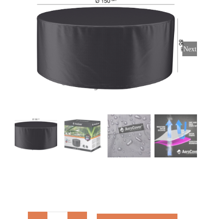
Stoelen
Tafels
Next
Bijzettafels
Barset
Deck Chairs + voetbanken
Banken
Ligbedden