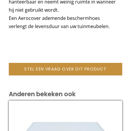
hanteerbaar en neemt weinig ruimte in wanneer
hij niet gebruikt wordt.
Een Aerocover ademende beschermhoes
Onze merken
verlengt de levensduur van uw tuinmeubelen.
STEL EEN VRAAG OVER DIT PRODUCT
Anderen bekeken ook