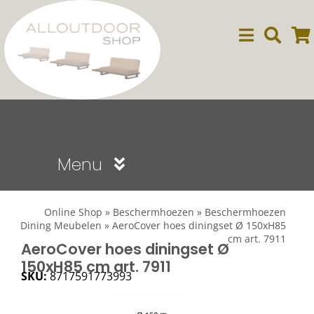
Ga
naar
inhoud
Menu
Sale
Online Shop
»
Beschermhoezen
»
Beschermhoezen
Dining Meubelen
»
AeroCover hoes diningset Ø 150xH85
cm art. 7911
Dining
AeroCover hoes diningset Ø
150xH85 cm art. 7911
SKU:
8717591773993
Lounge