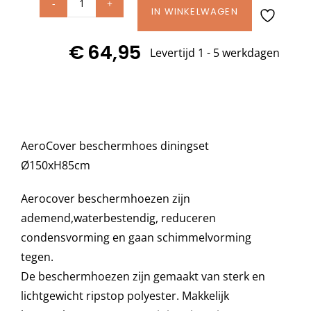
AeroCover
IN WINKELWAGEN
hoes
Decoratie kussens
€
64,95
diningset
Levertijd 1 - 5 werkdagen
Ø
Buitenkleden
150xH85
cm
Tuinkussens
art.
AeroCover beschermhoes diningset
7911
Ø150xH85cm
aantal
Beschermhoezen
Aerocover beschermhoezen zijn
Verlichting
ademend,waterbestendig, reduceren
condensvorming en gaan schimmelvorming
tegen.
Onderhoud
De beschermhoezen zijn gemaakt van sterk en
lichtgewicht ripstop polyester. Makkelijk
Accessoires en Kado