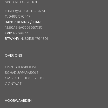
5688 NP OIRSCHOT
E:
INFO@ALLOUTDOOR.NL
T:
0499 570 147
BANKREKENING / IBAN:
NL80ABNA0593667735
KVK:
17264972
BTW-NR:
NL821384764B01
OVER ONS
ONZE SHOWROOM
SCHADUWPARASOLS
OVER ALLOUTDOORSHOP
CONTACT
VOORWAARDEN