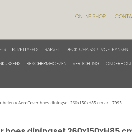
ONLINE SHOP
CONTA
ELS
BIJZETTAFELS
BARSET
DECK CHAIRS + VOETBANKEN
INKUSSENS
BESCHERMHOEZEN
VERLICHTING
ONDERHOU
ubelen
»
AeroCover hoes diningset 260x150xH85 cm art. 7993
r hoes diningset 260x150xH85 c