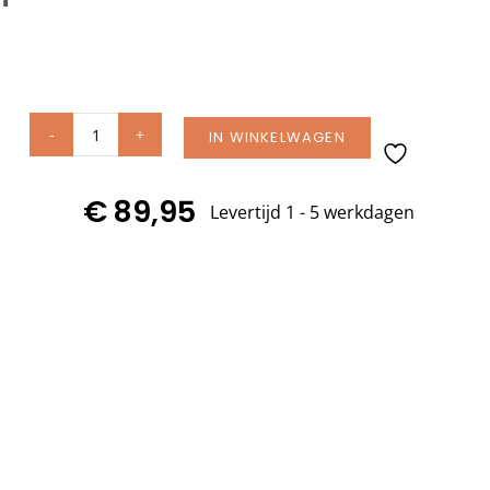
IN WINKELWAGEN
AeroCover
hoes
€
89,95
diningset
Levertijd 1 - 5 werkdagen
260x150xH85
cm
art.
7993
aantal