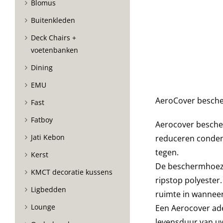
Blomus
Buitenkleden
Deck Chairs +
voetenbanken
Dining
EMU
AeroCover besch
Fast
Fatboy
Aerocover besche
Jati Kebon
reduceren conde
tegen.
Kerst
De beschermhoezen
KMCT decoratie kussens
ripstop polyester
Ligbedden
ruimte in wanneer 
Lounge
Een Aerocover a
levensduur van u