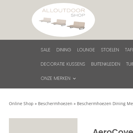
Ga
naar
inhoud
SALE
DINING
LOUNGE
STOELEN
TAF
DECORATIE KUSSENS
BUITENKLEDEN
TU
ONZE MERKEN
Online Shop
»
Beschermhoezen
»
Beschermhoezen Dining Me
AeroCove