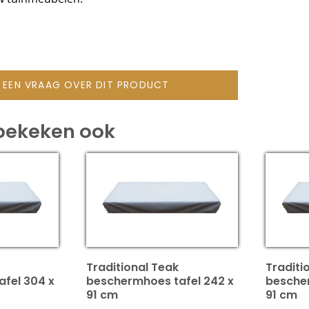
L EEN VRAAG OVER DIT PRODUCT
bekeken ook
Traditional Teak
Traditi
fel 304 x
beschermhoes tafel 242 x
bescher
91 cm
91 cm