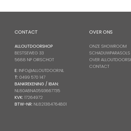
CONTACT
OVER ONS
ALLOUTDOORSHOP
ONZE SHOWROOM
BESTSEWEG 33
SCHADUWPARASOLS
5688 NP OIRSCHOT
OVER ALLOUTDOORS
CONTACT
E:
INFO@ALLOUTDOOR.NL
T:
0499 570 147
BANKREKENING / IBAN:
NL80ABNA0593667735
KVK:
17264972
BTW-NR:
NL821384764B01