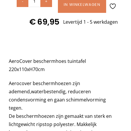
AeroCover
IN WINKELWAGEN
hoes
Decoratie kussens
€
69,95
tuintafel
Levertijd 1 - 5 werkdagen
220x110xH70
Buitenkleden
cm
art.
Tuinkussens
7925
AeroCover beschermhoes tuintafel
aantal
220x110xH70cm
Beschermhoezen
Aerocover beschermhoezen zijn
ademend,waterbestendig, reduceren
Verlichting
condensvorming en gaan schimmelvorming
tegen.
Onderhoud
De beschermhoezen zijn gemaakt van sterk en
lichtgewicht ripstop polyester. Makkelijk
Accessoires en Kado