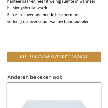
hanteerbaar en neemt weinig ruimte in wanneer
hij niet gebruikt wordt.
Een Aerocover ademende beschermhoes
Onze merken
verlengt de levensduur van uw tuinmeubelen.
STEL EEN VRAAG OVER DIT PRODUCT
Anderen bekeken ook