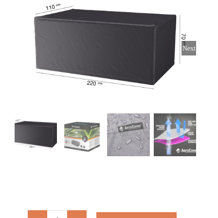
Stoelen
Tafels
Next
Bijzettafels
Barset
Deck Chairs + voetbanken
Banken
Ligbedden