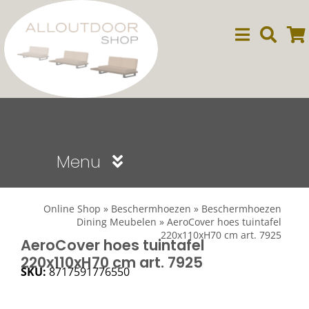
Ga
naar
inhoud
Menu
Sale
Online Shop
»
Beschermhoezen
»
Beschermhoezen
Dining Meubelen
»
AeroCover hoes tuintafel
220x110xH70 cm art. 7925
Dining
AeroCover hoes tuintafel
220x110xH70 cm art. 7925
SKU:
8717591776550
Lounge