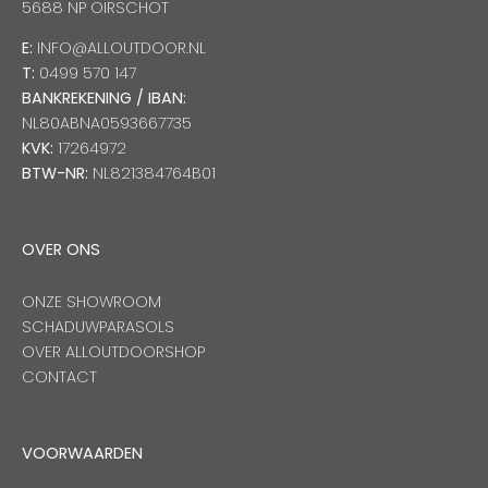
5688 NP OIRSCHOT
E:
INFO@ALLOUTDOOR.NL
T:
0499 570 147
BANKREKENING / IBAN:
NL80ABNA0593667735
KVK:
17264972
BTW-NR:
NL821384764B01
OVER ONS
ONZE SHOWROOM
SCHADUWPARASOLS
OVER ALLOUTDOORSHOP
CONTACT
VOORWAARDEN