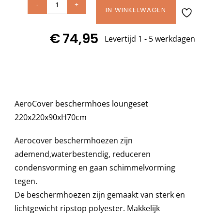
AeroCover
IN WINKELWAGEN
Decoratie kussens
hoes
€
74,95
loungeset
Levertijd 1 - 5 werkdagen
L-
Buitenkleden
vorm
220x220x90xH70
Tuinkussens
cm
AeroCover beschermhoes loungeset
art.
220x220x90xH70cm
7944
Beschermhoezen
aantal
Aerocover beschermhoezen zijn
Verlichting
ademend,waterbestendig, reduceren
condensvorming en gaan schimmelvorming
tegen.
Onderhoud
De beschermhoezen zijn gemaakt van sterk en
lichtgewicht ripstop polyester. Makkelijk
Accessoires en Kado