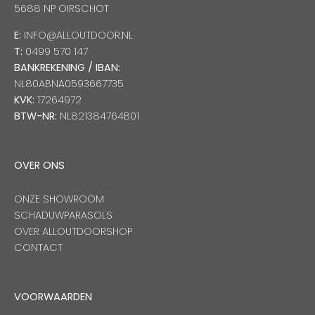
5688 NP OIRSCHOT
E:
INFO@ALLOUTDOOR.NL
T:
0499 570 147
BANKREKENING / IBAN:
NL80ABNA0593667735
KVK:
17264972
BTW-NR:
NL821384764B01
OVER ONS
ONZE SHOWROOM
SCHADUWPARASOLS
OVER ALLOUTDOORSHOP
CONTACT
VOORWAARDEN