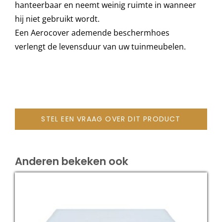
hanteerbaar en neemt weinig ruimte in wanneer
hij niet gebruikt wordt.
Onze merken
Een Aerocover ademende beschermhoes
verlengt de levensduur van uw tuinmeubelen.
STEL EEN VRAAG OVER DIT PRODUCT
Anderen bekeken ook