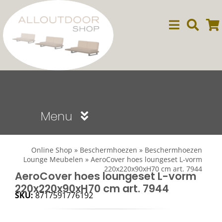
Ga
naar
inhoud
Menu
Sale
Online Shop
»
Beschermhoezen
»
Beschermhoezen
Lounge Meubelen
»
AeroCover hoes loungeset L-vorm
220x220x90xH70 cm art. 7944
Dining
AeroCover hoes loungeset L-vorm
220x220x90xH70 cm art. 7944
SKU:
8717591776192
Lounge