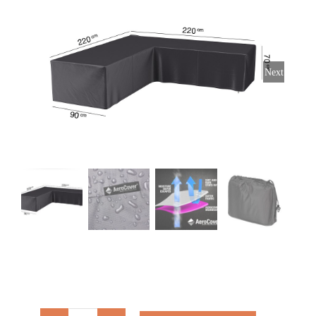
Stoelen
Tafels
Next
Bijzettafels
Barset
Deck Chairs + voetbanken
Banken
Ligbedden