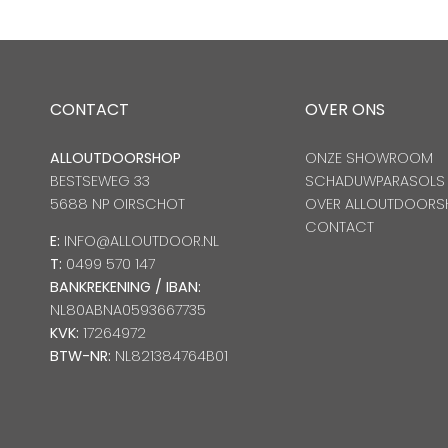
CONTACT
OVER ONS
ALLOUTDOORSHOP
ONZE SHOWROOM
BESTSEWEG 33
SCHADUWPARASOLS
5688 NP OIRSCHOT
OVER ALLOUTDOORS
CONTACT
E:
INFO@ALLOUTDOOR.NL
T:
0499 570 147
BANKREKENING / IBAN:
NL80ABNA0593667735
KVK:
17264972
BTW-NR:
NL821384764B01