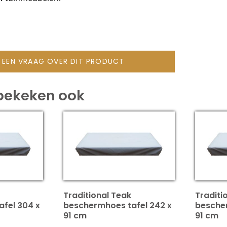
L EEN VRAAG OVER DIT PRODUCT
bekeken ook
Traditional Teak
Traditi
fel 304 x
beschermhoes tafel 242 x
bescher
91 cm
91 cm