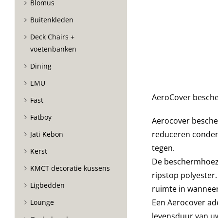
Blomus
Buitenkleden
Deck Chairs +
voetenbanken
Dining
EMU
AeroCover besch
Fast
Fatboy
Aerocover besche
reduceren conde
Jati Kebon
tegen.
Kerst
De beschermhoezen
KMCT decoratie kussens
ripstop polyester
Ligbedden
ruimte in wanneer 
Een Aerocover a
Lounge
levensduur van u