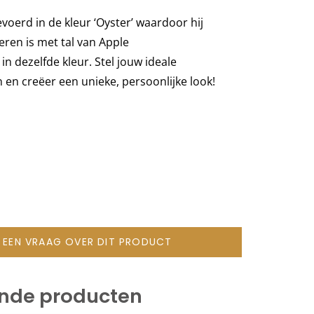
evoerd in de kleur
‘
Oyster
’
waardoor hij
eren is met tal van Apple
in dezelfde kleur. Stel jouw ideale
en creëer een unieke, persoonlijke look!
L EEN VRAAG OVER DIT PRODUCT
ende producten