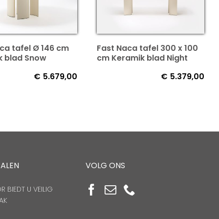
ca tafel Ø 146 cm
Fast Naca tafel 300 x 100
k blad Snow
cm Keramik blad Night
€
5.679,00
€
5.379,00
TALEN
VOLG ONS
 BIEDT U VEILIG
AK