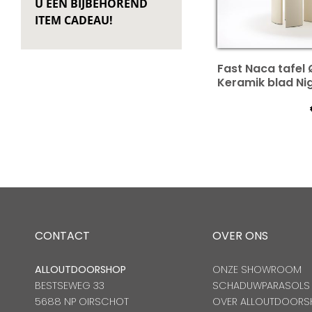
U EEN BIJBEHOREND
ITEM CADEAU!
Fast Naca tafel
Keramik blad Ni
CONTACT
OVER ONS
ALLOUTDOORSHOP
ONZE SHOWROOM
BESTSEWEG 33
SCHADUWPARASOLS
5688 NP OIRSCHOT
OVER ALLOUTDOORS