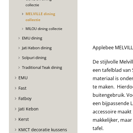
collectie
MELVILLE dining
collectie
MILOU dining collectie
EMU dining
Applebee MELVILL
Jati Kebon dining
Solpuri dining
De
stijlvolle
Melvil
Traditional Teak dining
een
tafelblad
van
EMU
materiaal is onde
te maken. Hierdoor
Fast
buitengebruik.
Vo
Fatboy
een bijpassende
L
Jati Kebon
accessoire maakt 
Kerst
makkelijker, maar 
tafel.
KMCT decoratie kussens