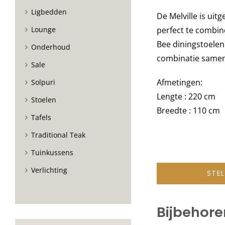
Ligbedden
De
Melville
is uitg
perfect te combin
Lounge
Bee
diningstoelen
Onderhoud
combinatie samen 
Sale
Afmetingen:
Solpuri
Lengte : 220 cm
Stoelen
Breedte : 110 cm
Tafels
Traditional Teak
Tuinkussens
Verlichting
STE
Bijbehor