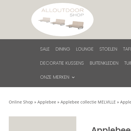
Ga
naar
inhoud
SALE
DINING
LOUNGE
STOELEN
TAF
DECORATIE KUSSENS
BUITENKLEDEN
TU
ONZE MERKEN
Online Shop
»
Applebee
»
Applebee collectie MELVILLE
»
Apple
Applebee 