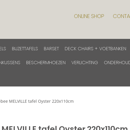
ONLINE SHOP
CONTA
ELS
BIJZETTAFELS
BARSET
DECK CHAIRS + VOETBANKEN
INKUSSENS
BESCHERMHOEZEN
VERLICHTING
ONDERHOU
bee MELVILLE tafel Oyster 220x110cm
MELVILLE tafel Oyster 220x110cm