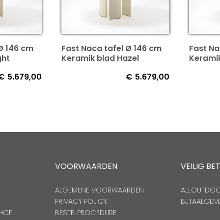
 Ø 146 cm
Fast Naca tafel Ø 146 cm
Fast Na
ght
Keramik blad Hazel
Kerami
€
5.679,00
€
5.679,00
VOORWAARDEN
VEILIG BE
ALGEMENE VOORWAARDEN
ALLOUTDOOR
PRIVACY POLICY
BETAALGEM
HOP
BESTELPROCEDURE