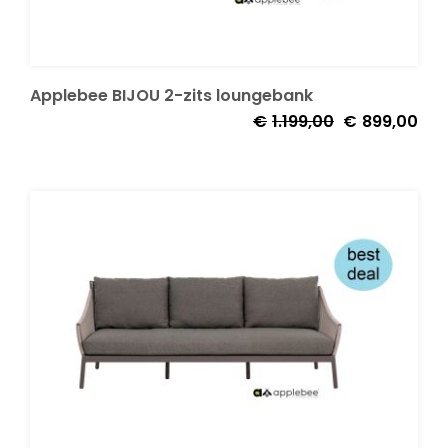
Applebee BIJOU 2-zits loungebank
Oorspronkelijk
Huid
€
1.199,00
€
899,00
prijs
prijs
was:
is:
€1.199,00.
€89