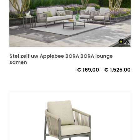
Stel zelf uw Applebee BORA BORA lounge
samen
Prij
€
169,00
€
1.525,00
-
€16
tot
€1.5