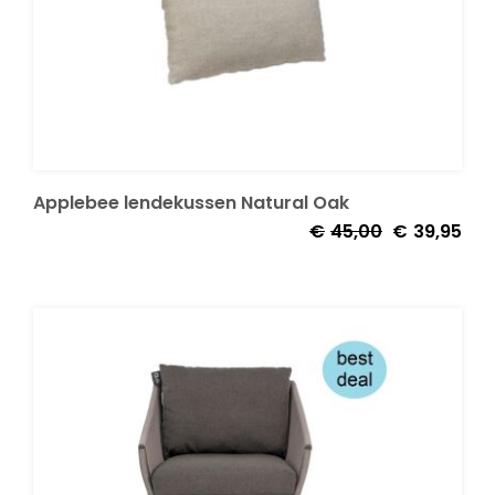
Applebee lendekussen Natural Oak
Oorspronkeli
Huid
€
45,00
€
39,95
prijs
prijs
was:
is:
€45,00.
€39,