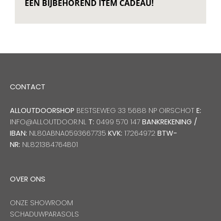
EEN BIJBEHOREND ITEM CADEAU!
CONTACT
ALLOUTDOORSHOP
BESTSEWEG 33 5688 NP OIRSCHOT
E:
INFO@ALLOUTDOOR.NL
T:
0499 570 147
BANKREKENING /
IBAN:
NL80ABNA0593667735
KVK:
17264972
BTW-
NR:
NL821384764B01
OVER ONS
ONZE SHOWROOM
SCHADUWPARASOLS