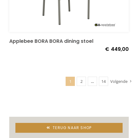
Applebee BORA BORA dining stoel
€
449,00
1
2
…
14
Volgende
TERUG NAAR SHOP