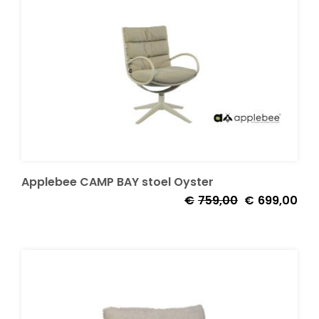
Applebee CAMP BAY stoel Oyster
Oorspronkelijk
Huid
€
759,00
€
699,00
prijs
prijs
was:
is:
€759,00.
€69