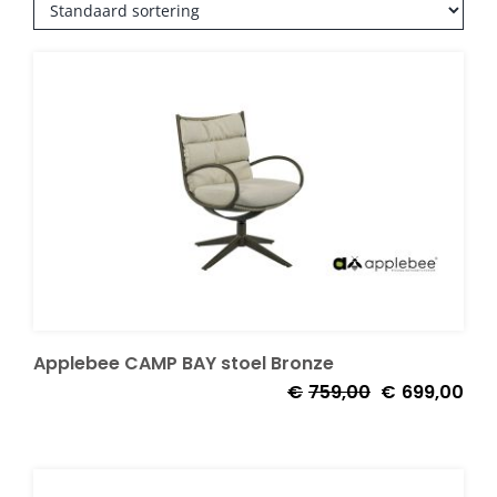
Applebee CAMP BAY stoel Bronze
Oorspronkelijk
Huid
€
759,00
€
699,00
prijs
prijs
was:
is:
€759,00.
€69