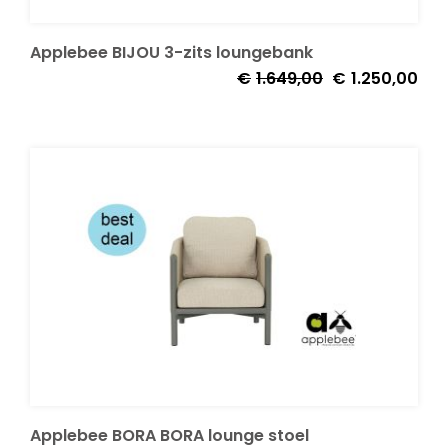
Applebee BIJOU 3-zits loungebank
Oorspronkelijke
Huid
€
1.649,00
€
1.250,00
prijs
prijs
was:
is:
€1.649,00.
€1.2
Applebee BORA BORA lounge stoel