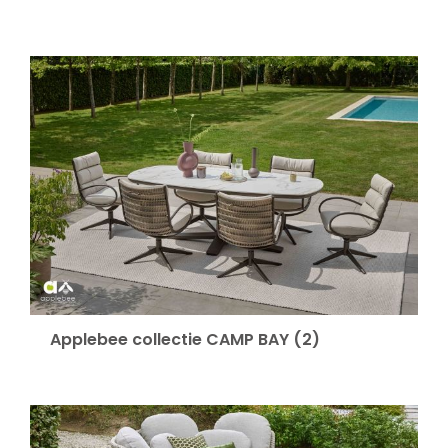
Decoratie kussens
Buitenkleden
Tuinkussens
Beschermhoezen
Verlichting
Applebee collectie CAMP BAY
(2)
Onderhoud
Accessoires en Kado