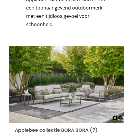
een toonaangevend outdoormerk,
Stoelen
met een tijdloos gevoel voor
schoonheid.
Tafels
Bijzettafels
Barset
Deck Chairs + voetbanken
Banken
Ligbedden
Applebee collectie BORA BORA
(7)