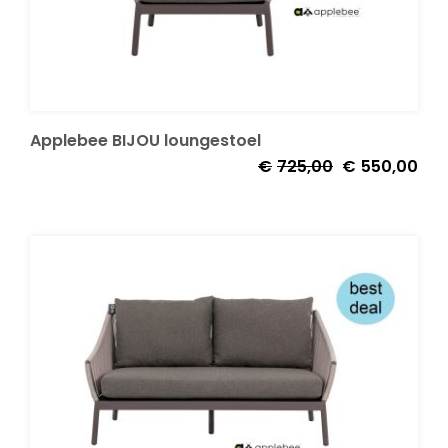
Applebee BIJOU loungestoel
Oorspronkelijk
Huid
€
725,00
€
550,00
prijs
prijs
was:
is:
€725,00.
€55