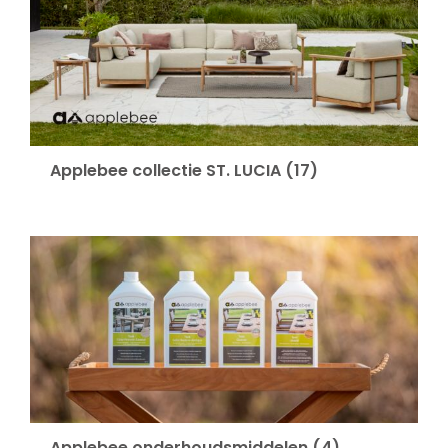
Applebee collectie ST. LUCIA
(17)
Applebee onderhoudsmiddelen
(4)