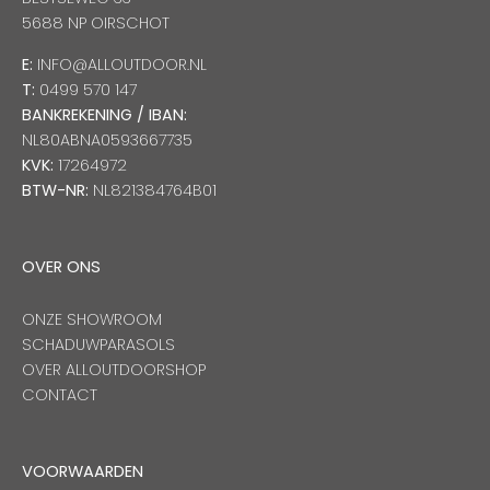
5688 NP OIRSCHOT
E:
INFO@ALLOUTDOOR.NL
T:
0499 570 147
BANKREKENING / IBAN:
NL80ABNA0593667735
KVK:
17264972
BTW-NR:
NL821384764B01
OVER ONS
ONZE SHOWROOM
SCHADUWPARASOLS
OVER ALLOUTDOORSHOP
CONTACT
VOORWAARDEN