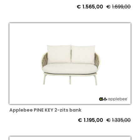
€
1.565,00
€
1.699,00
Oor
Hui
prij
prij
was
is:
€1.
€1.
Applebee PINE KEY 2-zits bank
€
1.195,00
€
1.335,00
Oor
Hui
prij
prij
was
is: