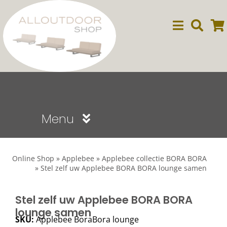
Ga
naar
inhoud
Menu
Sale
Online Shop
»
Applebee
»
Applebee collectie BORA BORA
»
Stel zelf uw Applebee BORA BORA lounge samen
Dining
Stel zelf uw Applebee BORA BORA
lounge samen
Lounge
SKU:
Applebee BoraBora lounge