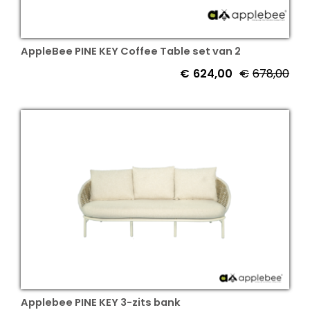
AppleBee PINE KEY Coffee Table set van 2
€
624,00
€
678,00
Oor
Hui
prij
prij
was
is:
€67
€62
Applebee PINE KEY 3-zits bank