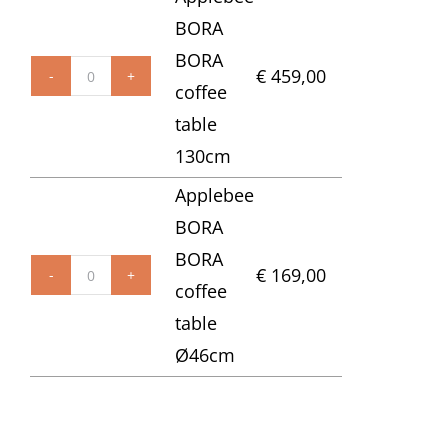
3-
BORA
zits
BORA
€
459,00
sofa
Applebee
coffee
aantal
BORA
table
BORA
130cm
coffee
Applebee
table
BORA
130cm
BORA
€
169,00
aantal
Applebee
coffee
BORA
table
BORA
Ø46cm
coffee
table