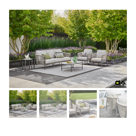
Stoelen
Tafels
Next
Bijzettafels
Barset
Deck Chairs + voetbanken
Banken
Ligbedden