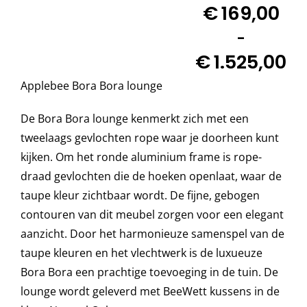
Prijsklass
€
169,00
€169,00
Decoratie kussens
-
tot
€
1.525,00
€1.525,0
Buitenkleden
Applebee Bora Bora lounge
De Bora Bora lounge kenmerkt zich met een
Tuinkussens
tweelaags gevlochten rope waar je doorheen kunt
kijken. Om het ronde aluminium frame is rope-
Beschermhoezen
draad gevlochten die de hoeken openlaat, waar de
taupe kleur zichtbaar wordt. De fijne, gebogen
Verlichting
contouren van dit meubel zorgen voor een elegant
aanzicht. Door het harmonieuze samenspel van de
taupe kleuren en het vlechtwerk is de luxueuze
Onderhoud
Bora Bora een prachtige toevoeging in de tuin. De
lounge wordt geleverd met BeeWett kussens in de
Accessoires en Kado