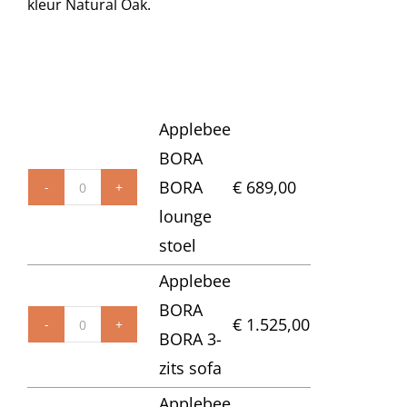
kleur Natural Oak.
Onze merken
Applebee
BORA
BORA
€
689,00
Applebee
lounge
BORA
stoel
BORA
Applebee
lounge
BORA
stoel
€
1.525,00
Applebee
BORA 3-
aantal
BORA
zits sofa
BORA
Applebee