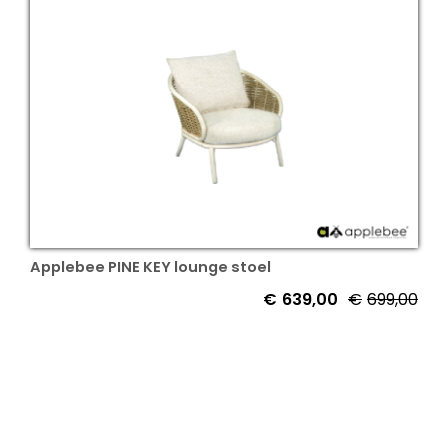
€1.
€1.
Applebee PINE KEY lounge stoel
€
639,00
€
699,00
Oor
Hui
prij
prij
was
is:
€69
€63