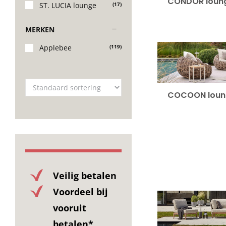
CONDOR loun
ST. LUCIA lounge
(17)
MERKEN
Applebee
(119)
COCOON lou
Veilig betalen
Voordeel bij
vooruit
betalen*