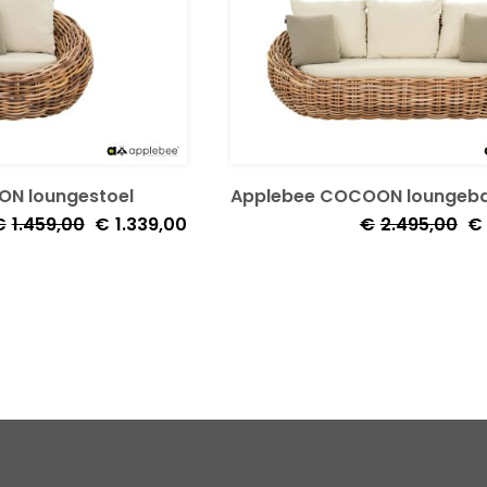
N loungestoel
Applebee COCOON loungeb
Oorspronkelijke
Huidige
Oo
€
1.459,00
€
1.339,00
€
2.495,00
€
prijs
prijs
pri
was:
is:
wa
€1.459,00.
€1.339,00.
€2