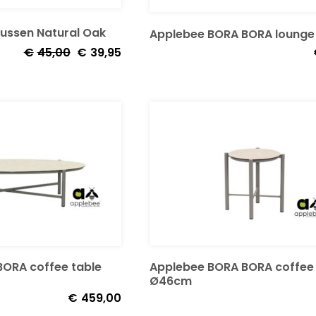
ussen Natural Oak
Applebee BORA BORA lounge 
Oorspronkelijke
Huidige
€
45,00
€
39,95
prijs
prijs
was:
is:
€45,00.
€39,95.
Applebee BORA BORA coffee 
ORA coffee table
Ø46cm
€
459,00