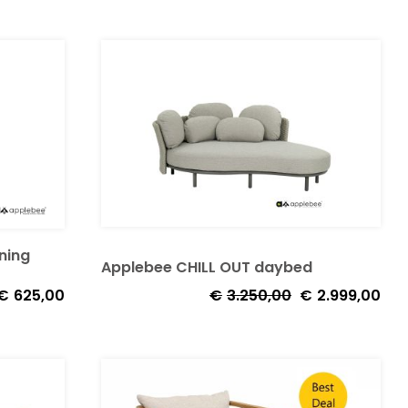
tot
€1.5
ning
Applebee CHILL OUT daybed
Oorspronkelijke
Huid
€
625,00
€
3.250,00
€
2.999,00
prijs
prijs
was:
is:
€3.250,00.
€2.9