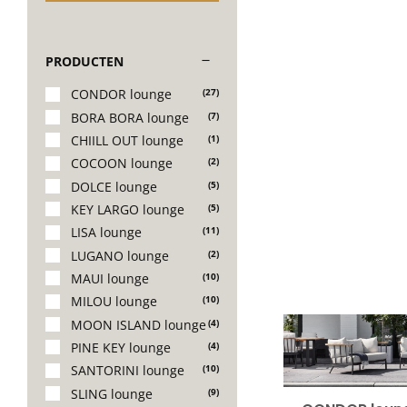
PRODUCTEN
CONDOR lounge
(27)
BORA BORA lounge
(7)
CHIILL OUT lounge
(1)
COCOON lounge
(2)
DOLCE lounge
(5)
KEY LARGO lounge
(5)
LISA lounge
(11)
LUGANO lounge
(2)
MAUI lounge
(10)
MILOU lounge
(10)
MOON ISLAND lounge
(4)
PINE KEY lounge
(4)
SANTORINI lounge
(10)
SLING lounge
(9)