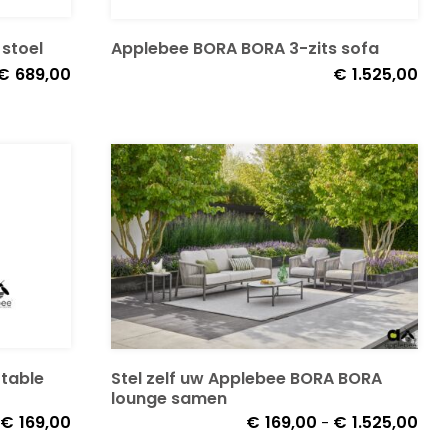
stoel
Applebee BORA BORA 3-zits sofa
€
689,00
€
1.525,00
table
Stel zelf uw Applebee BORA BORA
lounge samen
Prij
€
169,00
€
1.525,00
€
169,00
-
€16