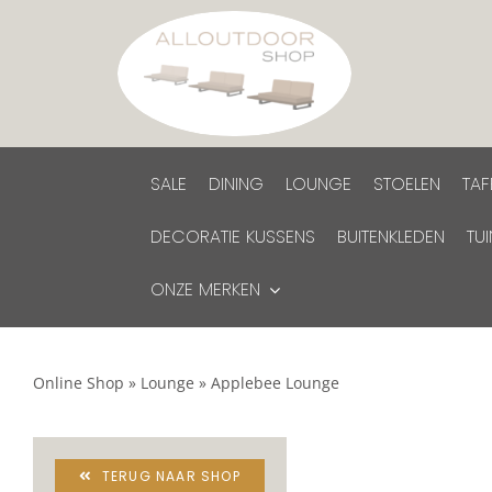
Ga
naar
inhoud
SALE
DINING
LOUNGE
STOELEN
TAF
DECORATIE KUSSENS
BUITENKLEDEN
TU
ONZE MERKEN
Online Shop
»
Lounge
»
Applebee Lounge
TERUG NAAR SHOP