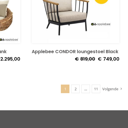
ank
Applebee CONDOR loungestoel Black
rspronkelijke
Huidige
Oorspronkelijk
Huid
2.295,00
€
819,00
€
749,00
js
prijs
prijs
prijs
s:
is:
was:
is:
.495,00.
€2.295,00.
€819,00.
€74
1
2
…
11
Volgende